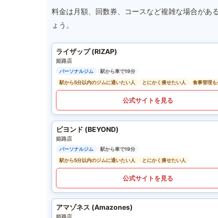
料金は月額、回数券、コースなど複雑な場合があ
ょう。
ライザップ (RIZAP)
姫路店
パーソナルジム
駅から車で19分
駅から5分以内のジムに通いたい人
とにかく痩せたい人
食事管理も
公式サイトを見る
ビヨンド (BEYOND)
姫路店
パーソナルジム
駅から車で19分
駅から5分以内のジムに通いたい人
とにかく痩せたい人
公式サイトを見る
アマゾネス (Amazones)
姫路店