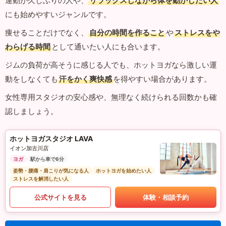
運動が久しぶりの人や、
リラックスしながら体を動かしたい人
にも始めやすいジャンルです。
痩せることだけでなく、
自分の時間を作ること
や
ストレスをや
わらげる時間
として通いたい人にも合います。
ジムの負荷が高そうに感じる人でも、ホットヨガなら激しい運
動をしなくても
汗をかく爽快感
を得やすい場合があります。
女性専用スタジオの安心感や、無理なく続けられる回数かも確
認しましょう。
ホットヨガスタジオ LAVA
イオン加古川店
ヨガ
駅から車で6分
姿勢・腰痛・肩こりが気になる人
ホットヨガを始めたい人
ストレスを解消したい人
公式サイトを見る
体験・相談予約