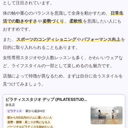
として注目されています。
体の軸や重心のバランスを意識して全身を動かすため、
日常生
活での動きやすさ
や
姿勢づくり
、
柔軟性
を意識したい人にも
おすすめです。
また、
スポーツのコンディショニング
や
パフォーマンス向上
を
目的に取り入れられることもあります。
女性専用スタジオや少人数レッスンも多く、かわいいウェアな
ど、ライフスタイルの一部として楽しめるのも魅力です。
店舗によって特徴が異なるため、まずは自分に合うスタイルを
見つけてみましょう。
ピラティススタジオ デップ (PILATESSTUDIO DEP)
奈良店
ピラティス
駅から徒歩4分
駅から5分以内のジムに通いたい人
姿勢・腰痛・肩こりが気になる人
パーソナルピラティスを始めたい人