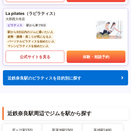
La pilates（ラピラティス）
大和西大寺店
ピラティス
駅から車で9分
駅から5分以内のジムに通いたい人
姿勢・腰痛・肩こりが気になる人
パーソナルピラティスを始めたい人
マシンピラティスを始めたい人
公式サイトを見る
体験・相談予約
近鉄奈良駅のピラティスを目的別に探す
近鉄奈良駅周辺でジムを駅から探す
尼ヶ辻駅(51)
菖蒲池駅(50)
富雄駅(49)