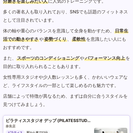
分磨きを楽しみたい人
に人気のトレーニングです。
多くの著名人も取り入れており、SNSでも話題のフィットネス
として注目されています。
体の軸や重心のバランスを意識して全身を動かすため、
日常生
活での動きやすさ
や
姿勢づくり
、
柔軟性
を意識したい人にも
おすすめです。
また、
スポーツのコンディショニング
や
パフォーマンス向上
を
目的に取り入れられることもあります。
女性専用スタジオや少人数レッスンも多く、かわいいウェアな
ど、ライフスタイルの一部として楽しめるのも魅力です。
店舗によって特徴が異なるため、まずは自分に合うスタイルを
見つけてみましょう。
ピラティススタジオ デップ (PILATESSTUDIO DEP)
奈良店
ピラティス
駅から車で12分