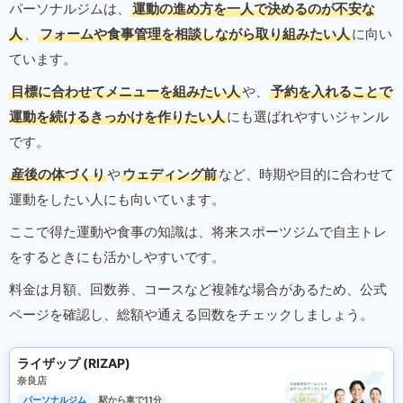
パーソナルジムは、
運動の進め方を一人で決めるのが不安な
人
、
フォームや食事管理を相談しながら取り組みたい人
に向い
ています。
目標に合わせてメニューを組みたい人
や、
予約を入れることで
運動を続けるきっかけを作りたい人
にも選ばれやすいジャンル
です。
産後の体づくり
や
ウェディング前
など、時期や目的に合わせて
運動をしたい人にも向いています。
ここで得た運動や食事の知識は、将来スポーツジムで自主トレ
をするときにも活かしやすいです。
料金は月額、回数券、コースなど複雑な場合があるため、公式
ページを確認し、総額や通える回数をチェックしましょう。
ライザップ (RIZAP)
奈良店
パーソナルジム
駅から車で11分