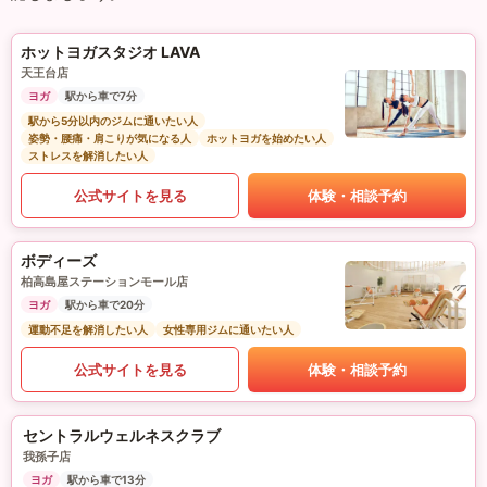
ホットヨガスタジオ LAVA
天王台店
ヨガ
駅から車で7分
駅から5分以内のジムに通いたい人
姿勢・腰痛・肩こりが気になる人
ホットヨガを始めたい人
ストレスを解消したい人
公式サイトを見る
体験・相談予約
ボディーズ
柏高島屋ステーションモール店
ヨガ
駅から車で20分
運動不足を解消したい人
女性専用ジムに通いたい人
公式サイトを見る
体験・相談予約
セントラルウェルネスクラブ
我孫子店
ヨガ
駅から車で13分