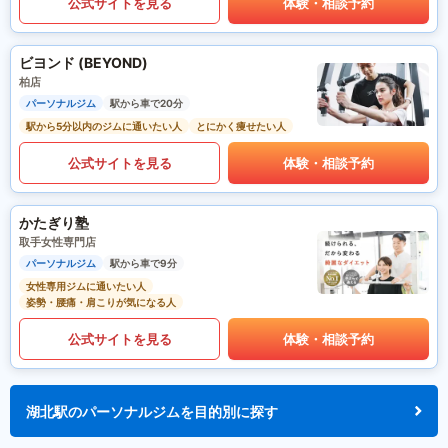
公式サイトを見る
体験・相談予約
ビヨンド (BEYOND)
柏店
パーソナルジム
駅から車で20分
駅から5分以内のジムに通いたい人
とにかく痩せたい人
公式サイトを見る
体験・相談予約
かたぎり塾
取手女性専門店
パーソナルジム
駅から車で9分
女性専用ジムに通いたい人
姿勢・腰痛・肩こりが気になる人
公式サイトを見る
体験・相談予約
湖北駅のパーソナルジムを目的別に探す