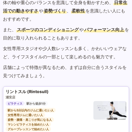
体の軸や重心のバランスを意識して全身を動かすため、
日常生
活での動きやすさ
や
姿勢づくり
、
柔軟性
を意識したい人にも
おすすめです。
また、
スポーツのコンディショニング
や
パフォーマンス向上
を
目的に取り入れられることもあります。
女性専用スタジオや少人数レッスンも多く、かわいいウェアな
ど、ライフスタイルの一部として楽しめるのも魅力です。
店舗によって特徴が異なるため、まずは自分に合うスタイルを
見つけてみましょう。
リントスル (Rintosull)
浦安店
ピラティス
駅から徒歩1分
駅から5分以内のジムに通いたい人
女性専用ジムに通いたい人
姿勢・腰痛・肩こりが気になる人
マシンピラティスを始めたい人
グループレッスンで始めたい人