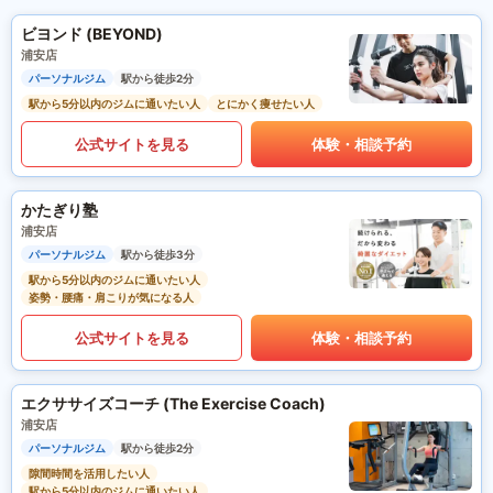
ビヨンド (BEYOND)
浦安店
パーソナルジム
駅から徒歩2分
駅から5分以内のジムに通いたい人
とにかく痩せたい人
公式サイトを見る
体験・相談予約
かたぎり塾
浦安店
パーソナルジム
駅から徒歩3分
駅から5分以内のジムに通いたい人
姿勢・腰痛・肩こりが気になる人
公式サイトを見る
体験・相談予約
エクササイズコーチ (The Exercise Coach)
浦安店
パーソナルジム
駅から徒歩2分
隙間時間を活用したい人
駅から5分以内のジムに通いたい人