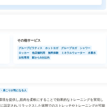
その他サービス
グループピラティス
ホットヨガ
グループヨガ
シャワー
ロッカー
他店舗利用
無料体験
ミネラルウォーター
水素水
女性専用
駅から5分以内
痛・肩こりが気になる人
自の環境を提供し,筋肉を柔軟にすることで効果的なトレーニングを実現し
に設定され,リラックスした状態でのストレッチやトレーニングが可能