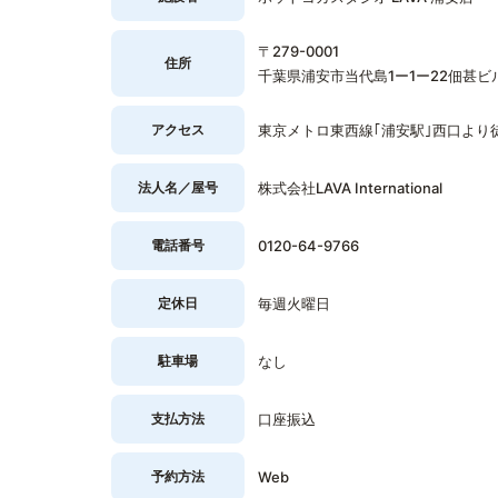
〒279-0001
住所
千葉県浦安市当代島1ー1ー22佃甚ビ
アクセス
東京メトロ東西線｢浦安駅｣西口より
法人名／屋号
株式会社LAVA International
電話番号
0120-64-9766
定休日
毎週火曜日
駐車場
なし
支払方法
口座振込
予約方法
Web