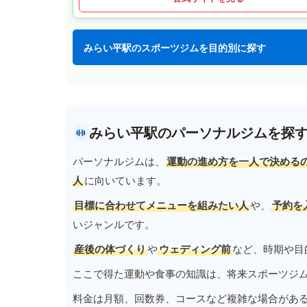
みらい平駅のスポーツジムを目的別に探す
みらい平駅のパーソナルジムを探
パーソナルジムは、
運動の進め方を一人で決める
人
に向いています。
目標に合わせてメニューを組みたい人
や、
予約を
いジャンルです。
産後の体づくり
や
ウェディング前
など、時期や目
ここで得た運動や食事の知識は、将来スポーツジ
料金は月額、回数券、コースなど複雑な場合があ