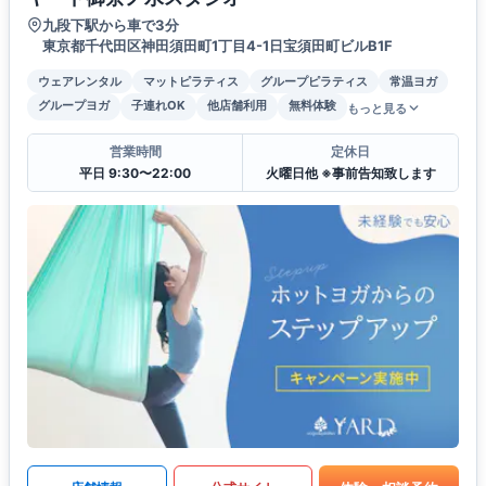
九段下駅から車で3分
東京都千代田区神田須田町1丁目4-1日宝須田町ビルB1F
ウェアレンタル
マットピラティス
グループピラティス
常温ヨガ
グループヨガ
子連れOK
他店舗利用
無料体験
もっと見る
営業時間
定休日
平日 9:30〜22:00
火曜日他 ※事前告知致します