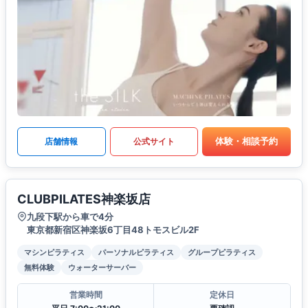
体験・相談予約
店舗情報
公式サイト
CLUBPILATES神楽坂店
九段下駅から車で4分
東京都新宿区神楽坂6丁目48トモスビル2F
マシンピラティス
パーソナルピラティス
グループピラティス
無料体験
ウォーターサーバー
営業時間
定休日