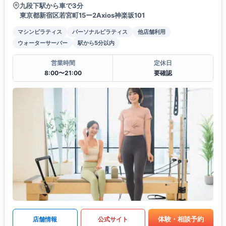
九段下駅から車で3分
東京都新宿区若宮町15ー2Axios神楽坂101
マシンピラティス
パーソナルピラティス
他店舗利用
ウォーターサーバー
駅から5分以内
営業時間
定休日
8:00〜21:00
要確認
体験・相談予約
店舗情報
公式サイト