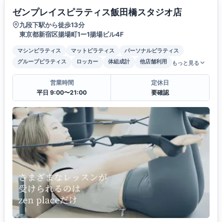
ゼンプレイスピラティス飯田橋スタジオ店
九段下駅から徒歩13分
東京都新宿区揚場町1ー1揚場ビル4F
マシンピラティス
マットピラティス
パーソナルピラティス
グループピラティス
ロッカー
体組成計
他店舗利用
もっと見る
営業時間
定休日
平日 9:00〜21:00
要確認