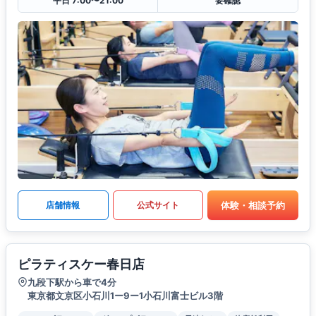
平日 7:00〜21:00
要確認
体験・相談予約
店舗情報
公式サイト
ピラティスケー春日店
九段下駅から車で4分
東京都文京区小石川1ー9ー1小石川富士ビル3階