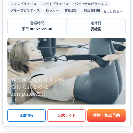
マシンピラティス
マットピラティス
パーソナルピラティス
グループピラティス
ロッカー
体組成計
他店舗利用
もっと見る
営業時間
定休日
平日 8:55〜22:00
要確認
体験・相談予約
店舗情報
公式サイト