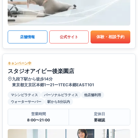
体験・相談予約
店舗情報
公式サイト
キャンペーン中
スタジオアイビー後楽園店
九段下駅から徒歩14分
東京都文京区本郷1ー21ー1TEC本郷EAST101
マシンピラティス
パーソナルピラティス
他店舗利用
ウォーターサーバー
駅から5分以内
営業時間
定休日
8:00〜21:00
要確認