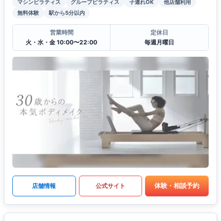
マシンピラティス
グループピラティス
子連れOK
他店舗利用
無料体験
駅から5分以内
営業時間
定休日
火・水・金 10:00〜22:00
毎週月曜日
体験・相談予約
店舗情報
公式サイト