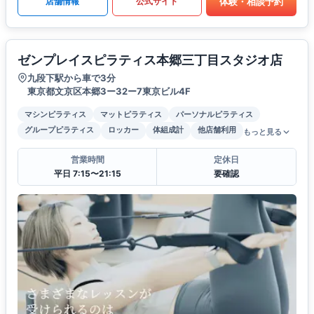
体験・相談予約
店舗情報
公式サイト
ゼンプレイスピラティス本郷三丁目スタジオ店
九段下駅から車で3分
東京都文京区本郷3ー32ー7東京ビル4F
マシンピラティス
マットピラティス
パーソナルピラティス
グループピラティス
ロッカー
体組成計
他店舗利用
もっと見る
営業時間
定休日
平日 7:15〜21:15
要確認