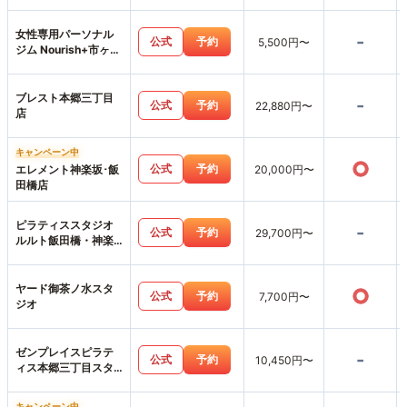
女性専用パーソナル
-
公式
予約
5,500円〜
ジム Nourish+市ヶ谷
店
ブレスト本郷三丁目
-
公式
予約
22,880円〜
店
キャンペーン中
○
公式
予約
エレメント神楽坂･飯
20,000円〜
田橋店
ピラティススタジオ
-
公式
予約
29,700円〜
ルルト飯田橋・神楽
坂店
ヤード御茶ノ水スタ
○
公式
予約
7,700円〜
ジオ
ゼンプレイスピラテ
-
公式
予約
10,450円〜
ィス本郷三丁目スタ
ジオ店
キャンペーン中