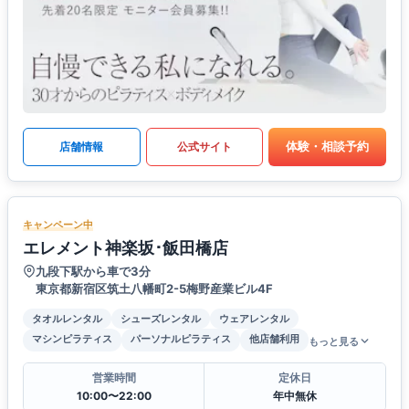
体験・相談予約
店舗情報
公式サイト
キャンペーン中
エレメント神楽坂･飯田橋店
九段下駅から車で3分
東京都新宿区筑土八幡町2-5梅野産業ビル4F
タオルレンタル
シューズレンタル
ウェアレンタル
マシンピラティス
パーソナルピラティス
他店舗利用
もっと見る
営業時間
定休日
10:00〜22:00
年中無休