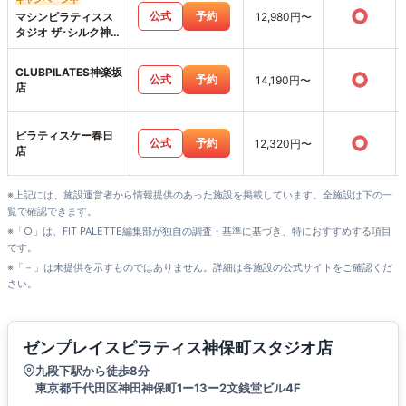
○
公式
予約
マシンピラティスス
12,980円〜
タジオ ザ･シルク神楽
坂店
CLUBPILATES神楽坂
○
公式
予約
14,190円〜
店
ピラティスケー春日
○
公式
予約
12,320円〜
店
※上記には、施設運営者から情報提供のあった施設を掲載しています。全施設は下の一
覧で確認できます。
※「○」は、FIT PALETTE編集部が独自の調査・基準に基づき、特におすすめする項目
です。
※「－」は未提供を示すものではありません。詳細は各施設の公式サイトをご確認くだ
さい。
ゼンプレイスピラティス神保町スタジオ店
九段下駅から徒歩8分
東京都千代田区神田神保町1ー13ー2文銭堂ビル4F