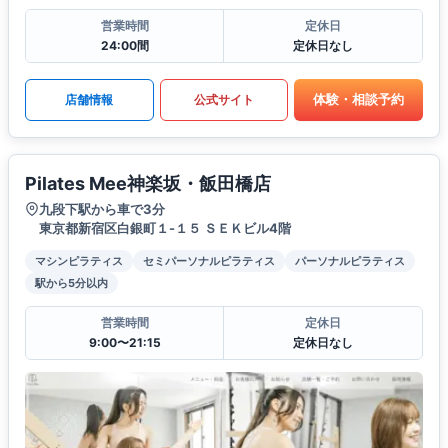
営業時間
定休日
24:00間
定休日なし
体験・相談予約
店舗情報
公式サイト
Pilates Mee神楽坂・飯田橋店
九段下駅から車で3分
東京都新宿区白銀町１-１５ ＳＥＫビル4階
マシンピラティス
セミパーソナルピラティス
パーソナルピラティス
駅から5分以内
営業時間
定休日
9:00〜21:15
定休日なし