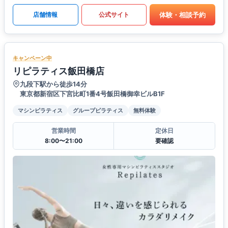
体験・相談予約
店舗情報
公式サイト
キャンペーン中
リピラティス飯田橋店
九段下駅から徒歩14分
東京都新宿区下宮比町1番4号飯田橋御幸ビルB1F
マシンピラティス
グループピラティス
無料体験
営業時間
定休日
8:00〜21:00
要確認