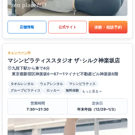
体験・相談予約
店舗情報
公式サイト
キャンペーン中
マシンピラティススタジオ ザ･シルク神楽坂店
九段下駅から車で4分
東京都新宿区神楽坂6ー67ー1マイナビ不動産ビル神楽坂6階
タオルレンタル
ウェアレンタル
マシンピラティス
グループピラティス
ロッカー
無料体験
もっと見る
営業時間
定休日
7:30〜21:30
年末年始（12/29~1/3）