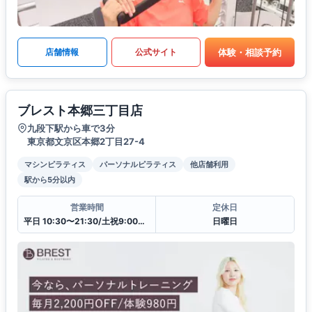
体験・相談予約
店舗情報
公式サイト
ブレスト本郷三丁目店
九段下駅から車で3分
東京都文京区本郷2丁目27-4
マシンピラティス
パーソナルピラティス
他店舗利用
駅から5分以内
営業時間
定休日
平日 10:30〜21:30/土祝9:00〜20:00
日曜日