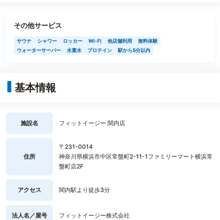
その他サービス
サウナ
シャワー
ロッカー
Wi-Fi
他店舗利用
無料体験
ウォーターサーバー
水素水
プロテイン
駅から5分以内
基本情報
施設名
フィットイージー 関内店
〒231-0014
住所
神奈川県横浜市中区常盤町2-11-1ファミリーマート横浜常
盤町店2F
アクセス
関内駅より徒歩3分
法人名／屋号
フィットイージー株式会社