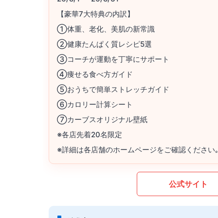
【豪華7大特典の内訳】
①体重、老化、美肌の新常識
②健康たんぱく質レシピ5選
③コーチが運動を丁寧にサポート
④痩せる食べ方ガイド
⑤おうちで簡単ストレッチガイド
⑥カロリー計算シート
⑦カーブスオリジナル壁紙
※各店先着20名限定
※詳細は各店舗のホームページをご確認ください
公式サイト