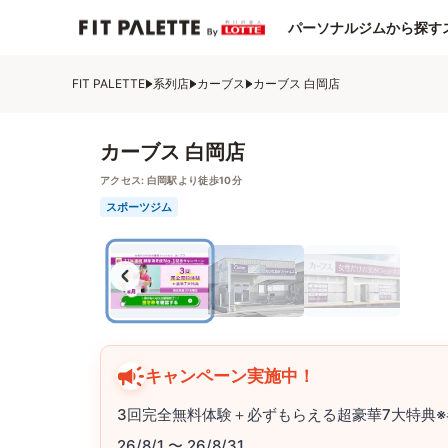
パーソナルジムから探す
FIT PALETTE
系列店
カーブス
カーブス 白岡店
カーブス 白岡店
アクセス:
白岡駅より徒歩10分
スポーツジム
キャンペーン実施中！
3回完全無料体験＋必ずもらえる超豪華7大特典※
26/8/1 〜 26/8/31