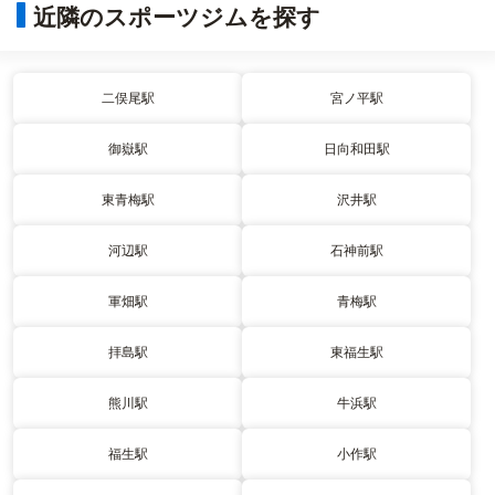
近隣のスポーツジムを探す
二俣尾駅
宮ノ平駅
御嶽駅
日向和田駅
東青梅駅
沢井駅
河辺駅
石神前駅
軍畑駅
青梅駅
拝島駅
東福生駅
熊川駅
牛浜駅
福生駅
小作駅