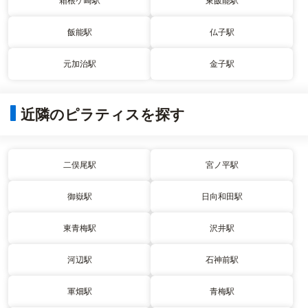
箱根ケ崎駅
東飯能駅
飯能駅
仏子駅
元加治駅
金子駅
近隣のピラティスを探す
二俣尾駅
宮ノ平駅
御嶽駅
日向和田駅
東青梅駅
沢井駅
河辺駅
石神前駅
軍畑駅
青梅駅