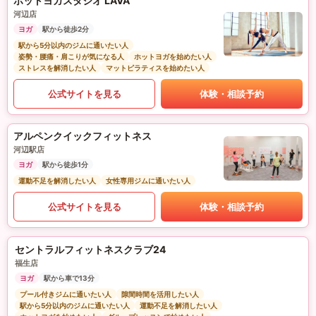
ホットヨガスタジオ LAVA
河辺店
ヨガ
駅から徒歩2分
駅から5分以内のジムに通いたい人
姿勢・腰痛・肩こりが気になる人
ホットヨガを始めたい人
ストレスを解消したい人
マットピラティスを始めたい人
公式サイトを見る
体験・相談予約
アルペンクイックフィットネス
河辺駅店
ヨガ
駅から徒歩1分
運動不足を解消したい人
女性専用ジムに通いたい人
公式サイトを見る
体験・相談予約
セントラルフィットネスクラブ24
福生店
ヨガ
駅から車で13分
プール付きジムに通いたい人
隙間時間を活用したい人
駅から5分以内のジムに通いたい人
運動不足を解消したい人