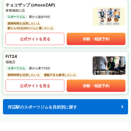
チョコザップ (chocoZAP)
東青梅南口店
スポーツジム
駅から徒歩15分
隙間時間を活用したい人
駅から5分以内のジムに通いたい人
公式サイトを見る
体験・相談予約
FiT24
瑞穂店
スポーツジム
駅から車で15分
隙間時間を活用したい人
運動不足を解消したい人
公式サイトを見る
体験・相談予約
河辺駅のスポーツジムを目的別に探す