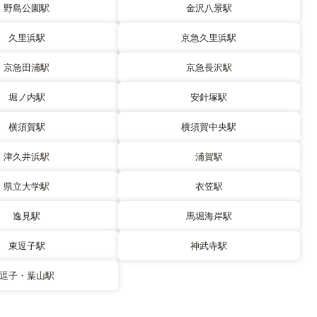
野島公園駅
金沢八景駅
久里浜駅
京急久里浜駅
京急田浦駅
京急長沢駅
堀ノ内駅
安針塚駅
横須賀駅
横須賀中央駅
津久井浜駅
浦賀駅
県立大学駅
衣笠駅
逸見駅
馬堀海岸駅
東逗子駅
神武寺駅
逗子・葉山駅