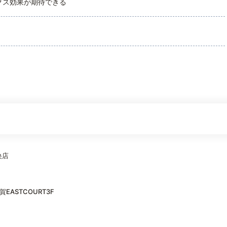
クス効果が期待できる
央店
EASTCOURT3F