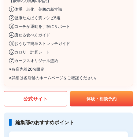
【豪華7大特典の内訳】
①体重、老化、美肌の新常識
②健康たんぱく質レシピ5選
③コーチが運動を丁寧にサポート
④痩せる食べ方ガイド
⑤おうちで簡単ストレッチガイド
⑥カロリー計算シート
⑦カーブスオリジナル壁紙
※各店先着20名限定
※詳細は各店舗のホームページをご確認ください｡
公式サイト
体験・相談予約
編集部のおすすめポイント