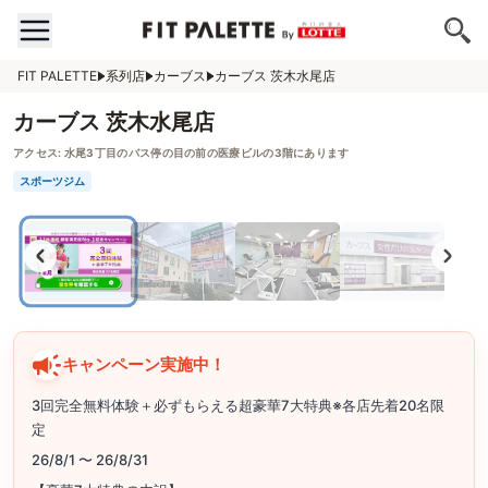
FIT PALETTE
系列店
カーブス
カーブス 茨木水尾店
カーブス 茨木水尾店
アクセス:
水尾3丁目のバス停の目の前の医療ビルの3階にあります
スポーツジム
キャンペーン実施中！
3回完全無料体験＋必ずもらえる超豪華7大特典※各店先着20名限
定
26/8/1 〜 26/8/31