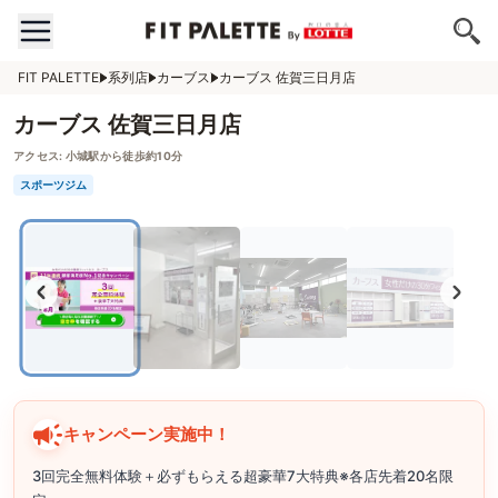
FIT PALETTE
系列店
カーブス
カーブス 佐賀三日月店
カーブス 佐賀三日月店
アクセス:
小城駅から徒歩約10分
スポーツジム
キャンペーン実施中！
3回完全無料体験＋必ずもらえる超豪華7大特典※各店先着20名限