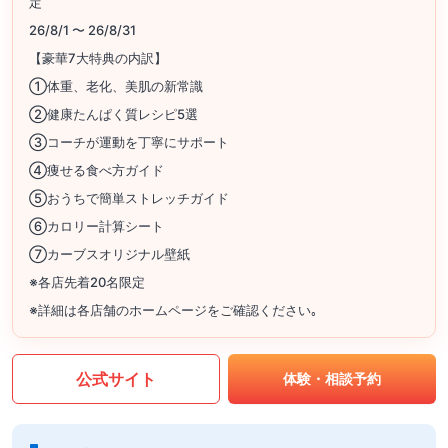
定
26/8/1 〜 26/8/31
【豪華7大特典の内訳】
①体重、老化、美肌の新常識
②健康たんぱく質レシピ5選
③コーチが運動を丁寧にサポート
④痩せる食べ方ガイド
⑤おうちで簡単ストレッチガイド
⑥カロリー計算シート
⑦カーブスオリジナル壁紙
※各店先着20名限定
※詳細は各店舗のホームページをご確認ください｡
公式サイト
体験・相談予約