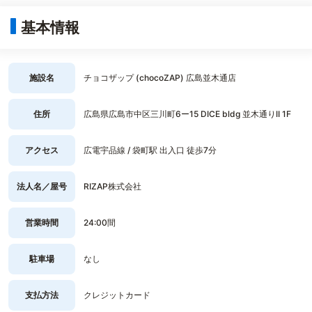
基本情報
施設名
チョコザップ (chocoZAP) 広島並木通店
住所
広島県広島市中区三川町6ー15 DICE bldg 並木通りII 1F
アクセス
広電宇品線 / 袋町駅 出入口 徒歩7分
法人名／屋号
RIZAP株式会社
営業時間
24:00間
駐車場
なし
支払方法
クレジットカード