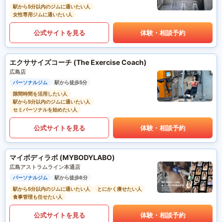
駅から5分以内のジムに通いたい人
女性専用ジムに通いたい人
公式サイトを見る
体験・相談予約
エクササイズコーチ (The Exercise Coach)
広島店
パーソナルジム
駅から徒歩5分
隙間時間を活用したい人
駅から5分以内のジムに通いたい人
セミパーソナルを始めたい人
公式サイトを見る
体験・相談予約
マイボディラボ (MYBODYLABO)
広島アストラムライン本通店
パーソナルジム
駅から徒歩6分
駅から5分以内のジムに通いたい人
とにかく痩せたい人
食事管理も任せたい人
公式サイトを見る
体験・相談予約