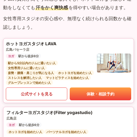
動をしなくても
汗をかく爽快感
を得やすい場合があります。
女性専用スタジオの安心感や、無理なく続けられる回数かも確
認しましょう。
ホットヨガスタジオ LAVA
広島パセーラ店
ヨガ
駅から徒歩9分
駅から5分以内のジムに通いたい人
女性専用ジムに通いたい人
姿勢・腰痛・肩こりが気になる人
ホットヨガを始めたい人
ストレスを解消したい人
マットピラティスを始めたい人
グループレッスンで始めたい人
公式サイトを見る
体験・相談予約
フィルターヨガスタジオ(Filter yogastudio)
広島店
ヨガ
駅から徒歩6分
ホットヨガを始めたい人
パーソナルヨガを始めたい人