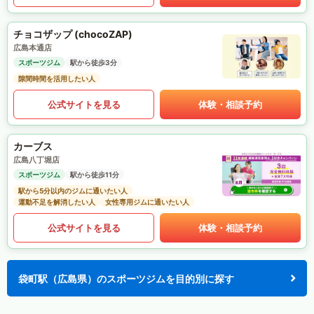
チョコザップ (chocoZAP)
広島本通店
スポーツジム
駅から徒歩3分
隙間時間を活用したい人
公式サイトを見る
体験・相談予約
カーブス
広島八丁堀店
スポーツジム
駅から徒歩11分
駅から5分以内のジムに通いたい人
運動不足を解消したい人
女性専用ジムに通いたい人
公式サイトを見る
体験・相談予約
袋町駅（広島県）のスポーツジムを目的別に探す