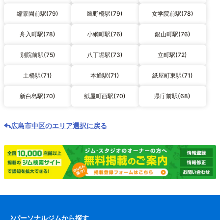
縮景園前駅(79)
鷹野橋駅(79)
女学院前駅(78)
舟入町駅(78)
小網町駅(76)
銀山町駅(76)
別院前駅(75)
八丁堀駅(73)
立町駅(72)
土橋駅(71)
本通駅(71)
紙屋町東駅(71)
新白島駅(70)
紙屋町西駅(70)
県庁前駅(68)
広島市中区のエリア選択に戻る
パーソナルジムから探す