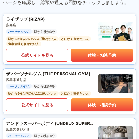
ページを確認し、総額や通える回数をチェックしましょう。
ライザップ (RIZAP)
広島店
パーソナルジム
駅から徒歩3分
駅から5分以内のジムに通いたい人
とにかく痩せたい人
食事管理も任せたい人
公式サイトを見る
体験・相談予約
ザ パーソナルジム (THE PERSONAL GYM)
広島本通り店
パーソナルジム
駅から徒歩5分
駅から5分以内のジムに通いたい人
とにかく痩せたい人
公式サイトを見る
体験・相談予約
アンドゥスーパーボディ (UNDEUX SUPERBODY)
広島スタジオ店
パーソナルジム
駅から徒歩4分