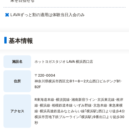
果を目指せる
×
LAVAずっと割の適用は体験当日入会のみ
基本情報
施設名
ホットヨガスタジオ LAVA 横浜西口店
〒220-0004
住所
神奈川県横浜市西区北幸1ー8ー2犬山西口ビルヂングB1･
B2F
R東海道本線･横須賀線･湘南新宿ライン･京浜東北線･根岸
線･横浜線･相模鉄道本線･いずみ野線･京急本線･東急東横
アクセス
線･横浜高速鉄道みなとみらい線｢横浜駅｣西口より徒歩4分
横浜市営地下鉄ブルーライン｢横浜駅｣9番出口より徒歩30
秒