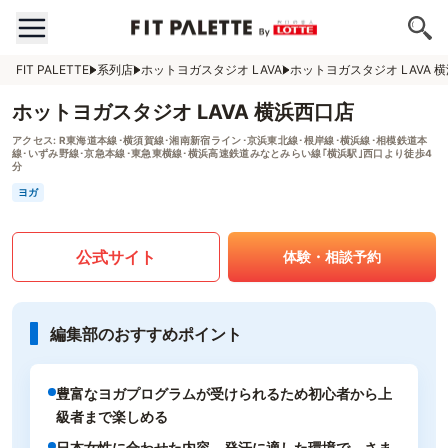
FIT PALETTE
系列店
ホットヨガスタジオ LAVA
ホットヨガスタジオ LAVA 
ホットヨガスタジオ LAVA 横浜西口店
アクセス:
R東海道本線･横須賀線･湘南新宿ライン･京浜東北線･根岸線･横浜線･相模鉄道本
線･いずみ野線･京急本線･東急東横線･横浜高速鉄道みなとみらい線｢横浜駅｣西口より徒歩4
分
ヨガ
公式サイト
体験・相談予約
編集部のおすすめポイント
豊富なヨガプログラムが受けられるため初心者から上
級者まで楽しめる
日本女性に合わせた内容、発汗に適した環境で、さま