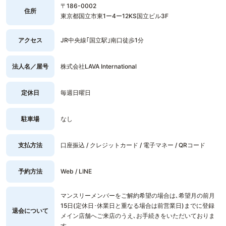
〒186-0002
住所
東京都国立市東1ー4ー12KS国立ビル3F
アクセス
JR中央線｢国立駅｣南口徒歩1分
法人名／屋号
株式会社LAVA International
定休日
毎週日曜日
駐車場
なし
支払方法
口座振込 / クレジットカード / 電子マネー / QRコード
予約方法
Web / LINE
マンスリーメンバーをご解約希望の場合は､希望月の前月
15日(定休日･休業日と重なる場合は前営業日)までに登録
退会について
メイン店舗へご来店のうえ､お手続きをいただいておりま
す｡