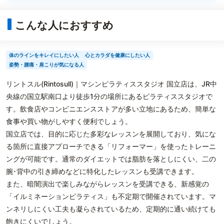
こんな人におすすめ
体のラインをキレイにしたい人
心とカラダを健康にしたい人
姿勢・腰痛・肩こりが気になる人
リントスル(Rintosull)｜マシンピラティススタジオ 国立店は、JR中
央線の国立駅南口より徒歩1分の場所にあるピラティススタジオで
す。飲食店やコンビニエンスストアが多い立地にあるため、簡単な
食事や買い物がしやすく便利でしょう。
国立店では、目的に応じた多彩なレッスンを展開しており、気にな
る箇所に直接アプローチできる「リフォーマー」を使ったトレーニ
ングが可能です。通常のダイエットでは脂肪を落としにくい、二の
腕･背中の引き締めなどに特化したレッスンも受講できます。
また、暗闇演出で楽しみながらレッスンを受講できる、新感覚の
「イルミネーションピラティス」も不定期で開催されています。マ
ンネリしにくい工夫も凝らされているため、定期的に通い続けても
飽きにくいでしょう。