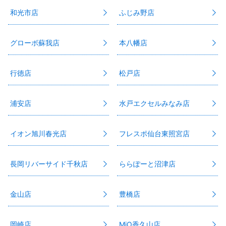
和光市店
ふじみ野店
グローボ蘇我店
本八幡店
行徳店
松戸店
浦安店
水戸エクセルみなみ店
イオン旭川春光店
フレスポ仙台東照宮店
長岡リバーサイド千秋店
ららぽーと沼津店
金山店
豊橋店
岡崎店
MiO香久山店