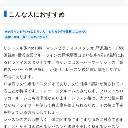
こんな人におすすめ
体のラインをキレイにしたい人
心とカラダを健康にしたい人
姿勢・腰痛・肩こりが気になる人
リントスル(Rintosull)｜マシンピラティススタジオ 戸塚店は、JR横
須賀線･横浜市営ブルーラインの戸塚駅西口より徒歩4分の場所にあ
るピラティススタジオです。向かいにはスーパーマーケットの「業
務スーパー 石黒 戸塚店」があり、レッスン後に買い物をしやすい
立地にあります。
戸塚店は女性専用のスタジオであり、女性目線の設計が施されてい
ることが特徴です。トレーニングルームのみならず、フロントやロ
ッカールームにも清潔感があります。レッスン後は、大きな鏡を見
ながらドライヤーを使って身支度を整えられるため、その後に予定
を控えている方も安心でしょう。
レッスンの内容も幅広く、体に関するさまざまな悩みに対応できま
す。おなかを引き締めるレッスンや後姿を美しく整えるレッスン、