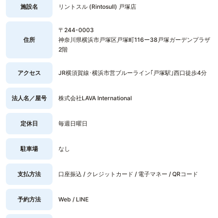
施設名
リントスル (Rintosull) 戸塚店
〒244-0003
住所
神奈川県横浜市戸塚区戸塚町116ー38戸塚ガーデンプラザ
2階
アクセス
JR横須賀線･横浜市営ブルーライン｢戸塚駅｣西口徒歩4分
法人名／屋号
株式会社LAVA International
定休日
毎週日曜日
駐車場
なし
支払方法
口座振込 / クレジットカード / 電子マネー / QRコード
予約方法
Web / LINE