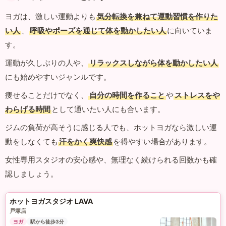
ヨガは、激しい運動よりも
気分転換を兼ねて運動習慣を作りた
い人
、
呼吸やポーズを通じて体を動かしたい人
に向いていま
す。
運動が久しぶりの人や、
リラックスしながら体を動かしたい人
にも始めやすいジャンルです。
痩せることだけでなく、
自分の時間を作ること
や
ストレスをや
わらげる時間
として通いたい人にも合います。
ジムの負荷が高そうに感じる人でも、ホットヨガなら激しい運
動をしなくても
汗をかく爽快感
を得やすい場合があります。
女性専用スタジオの安心感や、無理なく続けられる回数かも確
認しましょう。
ホットヨガスタジオ LAVA
戸塚店
ヨガ
駅から徒歩3分