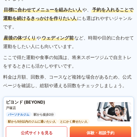
目標に合わせてメニューを組みたい人
や、
予約を入れることで
運動を続けるきっかけを作りたい人
にも選ばれやすいジャンル
です。
産後の体づくり
や
ウェディング前
など、時期や目的に合わせて
運動をしたい人にも向いています。
ここで得た運動や食事の知識は、将来スポーツジムで自主トレ
をするときにも活かしやすいです。
料金は月額、回数券、コースなど複雑な場合があるため、公式
ページを確認し、総額や通える回数をチェックしましょう。
ビヨンド (BEYOND)
戸塚店
パーソナルジム
駅から徒歩2分
駅から5分以内のジムに通いたい人
とにかく痩せたい人
公式サイトを見る
体験・相談予約