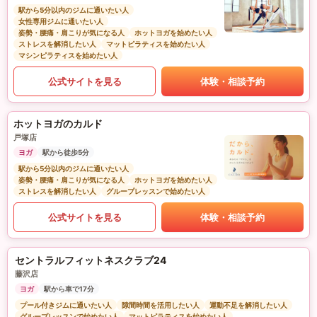
駅から5分以内のジムに通いたい人
女性専用ジムに通いたい人
姿勢・腰痛・肩こりが気になる人
ホットヨガを始めたい人
ストレスを解消したい人
マットピラティスを始めたい人
マシンピラティスを始めたい人
公式サイトを見る
体験・相談予約
ホットヨガのカルド
戸塚店
ヨガ
駅から徒歩5分
駅から5分以内のジムに通いたい人
姿勢・腰痛・肩こりが気になる人
ホットヨガを始めたい人
ストレスを解消したい人
グループレッスンで始めたい人
公式サイトを見る
体験・相談予約
セントラルフィットネスクラブ24
藤沢店
ヨガ
駅から車で17分
プール付きジムに通いたい人
隙間時間を活用したい人
運動不足を解消したい人
グループレッスンで始めたい人
マットピラティスを始めたい人