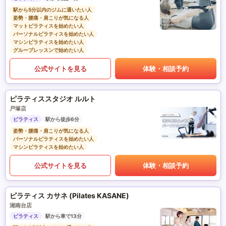
駅から5分以内のジムに通いたい人
姿勢・腰痛・肩こりが気になる人
マットピラティスを始めたい人
パーソナルピラティスを始めたい人
マシンピラティスを始めたい人
グループレッスンで始めたい人
公式サイトを見る
体験・相談予約
ピラティススタジオ ルルト
戸塚店
ピラティス
駅から徒歩6分
姿勢・腰痛・肩こりが気になる人
パーソナルピラティスを始めたい人
マシンピラティスを始めたい人
公式サイトを見る
体験・相談予約
ピラティス カサネ (Pilates KASANE)
湘南台店
ピラティス
駅から車で13分