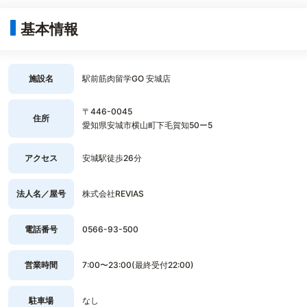
基本情報
施設名
駅前筋肉留学GO 安城店
〒446-0045
住所
愛知県安城市横山町下毛賀知50ー5
アクセス
安城駅徒歩26分
法人名／屋号
株式会社REVIAS
電話番号
0566-93-500
営業時間
7:00〜23:00(最終受付22:00)
駐車場
なし