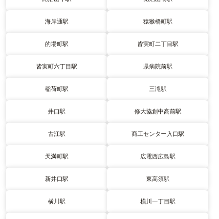
海岸通駅
猿猴橋町駅
的場町駅
皆実町二丁目駅
皆実町六丁目駅
県病院前駅
稲荷町駅
三滝駅
井口駅
修大協創中高前駅
古江駅
商工センター入口駅
天満町駅
広電西広島駅
新井口駅
東高須駅
横川駅
横川一丁目駅