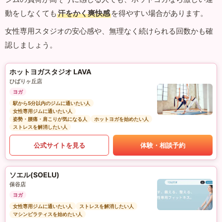
動をしなくても
汗をかく爽快感
を得やすい場合があります。
女性専用スタジオの安心感や、無理なく続けられる回数かも確
認しましょう。
ホットヨガスタジオ LAVA
ひばりヶ丘店
ヨガ
駅から5分以内のジムに通いたい人
女性専用ジムに通いたい人
姿勢・腰痛・肩こりが気になる人
ホットヨガを始めたい人
ストレスを解消したい人
公式サイトを見る
体験・相談予約
ソエル(SOELU)
保谷店
ヨガ
女性専用ジムに通いたい人
ストレスを解消したい人
マシンピラティスを始めたい人