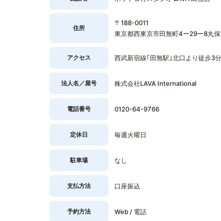
〒188-0011
住所
東京都西東京市田無町4ー29ー8丸保
アクセス
西武新宿線｢田無駅｣北口より徒歩3
法人名／屋号
株式会社LAVA International
電話番号
0120-64-9766
定休日
毎週火曜日
駐車場
なし
支払方法
口座振込
予約方法
Web / 電話