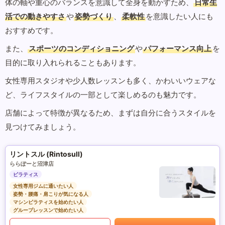
体の軸や重心のバランスを意識して全身を動かすため、
日常生
活での動きやすさ
や
姿勢づくり
、
柔軟性
を意識したい人にも
おすすめです。
また、
スポーツのコンディショニング
や
パフォーマンス向上
を
目的に取り入れられることもあります。
女性専用スタジオや少人数レッスンも多く、かわいいウェアな
ど、ライフスタイルの一部として楽しめるのも魅力です。
店舗によって特徴が異なるため、まずは自分に合うスタイルを
見つけてみましょう。
リントスル (Rintosull)
ららぽーと沼津店
ピラティス
女性専用ジムに通いたい人
姿勢・腰痛・肩こりが気になる人
マシンピラティスを始めたい人
グループレッスンで始めたい人