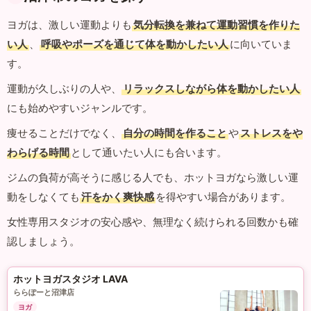
ヨガは、激しい運動よりも
気分転換を兼ねて運動習慣を作りた
い人
、
呼吸やポーズを通じて体を動かしたい人
に向いていま
す。
運動が久しぶりの人や、
リラックスしながら体を動かしたい人
にも始めやすいジャンルです。
痩せることだけでなく、
自分の時間を作ること
や
ストレスをや
わらげる時間
として通いたい人にも合います。
ジムの負荷が高そうに感じる人でも、ホットヨガなら激しい運
動をしなくても
汗をかく爽快感
を得やすい場合があります。
女性専用スタジオの安心感や、無理なく続けられる回数かも確
認しましょう。
ホットヨガスタジオ LAVA
ららぽーと沼津店
ヨガ