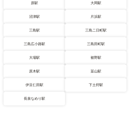
原駅
大岡駅
沼津駅
片浜駅
三島駅
三島二日町駅
三島広小路駅
三島田町駅
大場駅
裾野駅
原木駅
韮山駅
伊豆仁田駅
下土狩駅
長泉なめり駅