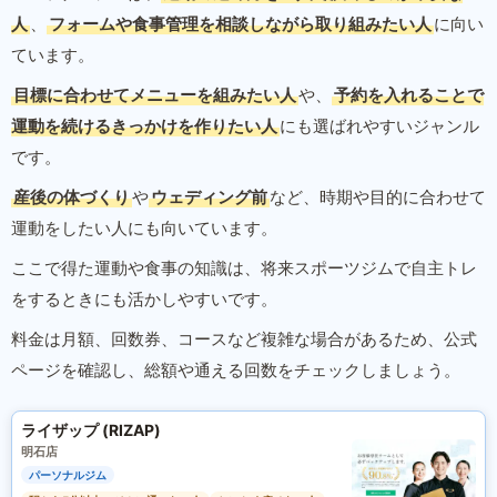
人
、
フォームや食事管理を相談しながら取り組みたい人
に向い
ています。
目標に合わせてメニューを組みたい人
や、
予約を入れることで
運動を続けるきっかけを作りたい人
にも選ばれやすいジャンル
です。
産後の体づくり
や
ウェディング前
など、時期や目的に合わせて
運動をしたい人にも向いています。
ここで得た運動や食事の知識は、将来スポーツジムで自主トレ
をするときにも活かしやすいです。
料金は月額、回数券、コースなど複雑な場合があるため、公式
ページを確認し、総額や通える回数をチェックしましょう。
ライザップ (RIZAP)
明石店
パーソナルジム