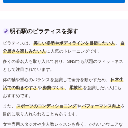
明石駅のピラティスを探す
ピラティスは、
美しい姿勢やボディラインを目指したい人
、
自
分磨きを楽しみたい人
に人気のトレーニングです。
多くの著名人も取り入れており、SNSでも話題のフィットネス
として注目されています。
体の軸や重心のバランスを意識して全身を動かすため、
日常生
活での動きやすさ
や
姿勢づくり
、
柔軟性
を意識したい人にも
おすすめです。
また、
スポーツのコンディショニング
や
パフォーマンス向上
を
目的に取り入れられることもあります。
女性専用スタジオや少人数レッスンも多く、かわいいウェアな