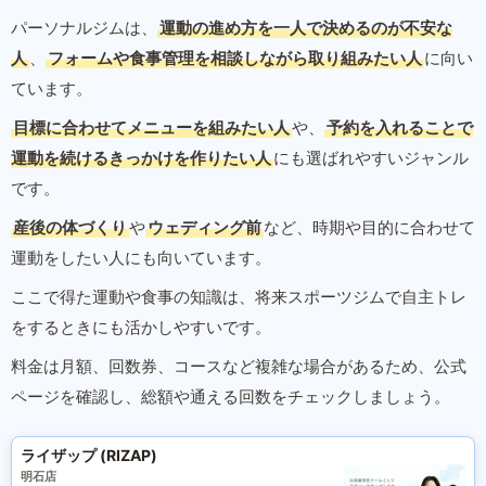
パーソナルジムは、
運動の進め方を一人で決めるのが不安な
人
、
フォームや食事管理を相談しながら取り組みたい人
に向い
ています。
目標に合わせてメニューを組みたい人
や、
予約を入れることで
運動を続けるきっかけを作りたい人
にも選ばれやすいジャンル
です。
産後の体づくり
や
ウェディング前
など、時期や目的に合わせて
運動をしたい人にも向いています。
ここで得た運動や食事の知識は、将来スポーツジムで自主トレ
をするときにも活かしやすいです。
料金は月額、回数券、コースなど複雑な場合があるため、公式
ページを確認し、総額や通える回数をチェックしましょう。
ライザップ (RIZAP)
明石店