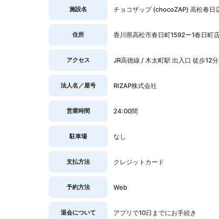
施設名
チョコザップ (chocoZAP) 高松春日
住所
香川県高松市春日町1592ー1春日町店舗
アクセス
JR高徳線 / 木太町駅 出入口 徒歩12分
法人名／屋号
RIZAP株式会社
営業時間
24:00間
駐車場
なし
支払方法
クレジットカード
予約方法
Web
退会について
アプリで10日までにお手続き