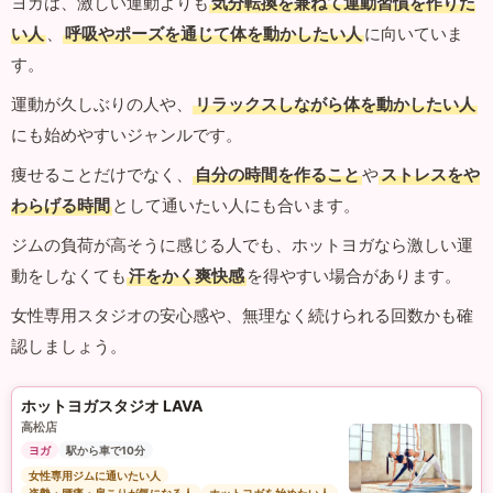
ヨガは、激しい運動よりも
気分転換を兼ねて運動習慣を作りた
い人
、
呼吸やポーズを通じて体を動かしたい人
に向いていま
す。
運動が久しぶりの人や、
リラックスしながら体を動かしたい人
にも始めやすいジャンルです。
痩せることだけでなく、
自分の時間を作ること
や
ストレスをや
わらげる時間
として通いたい人にも合います。
ジムの負荷が高そうに感じる人でも、ホットヨガなら激しい運
動をしなくても
汗をかく爽快感
を得やすい場合があります。
女性専用スタジオの安心感や、無理なく続けられる回数かも確
認しましょう。
ホットヨガスタジオ LAVA
高松店
ヨガ
駅から車で10分
女性専用ジムに通いたい人