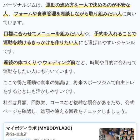
パーソナルジムは、
運動の進め方を一人で決めるのが不安な
人
、
フォームや食事管理を相談しながら取り組みたい人
に向い
ています。
目標に合わせてメニューを組みたい人
や、
予約を入れることで
運動を続けるきっかけを作りたい人
にも選ばれやすいジャンル
です。
産後の体づくり
や
ウェディング前
など、時期や目的に合わせて
運動をしたい人にも向いています。
ここで得た運動や食事の知識は、将来スポーツジムで自主トレ
をするときにも活かしやすいです。
料金は月額、回数券、コースなど複雑な場合があるため、公式
ページを確認し、総額や通える回数をチェックしましょう。
マイボディラボ (MYBODYLABO)
高松仏生山店