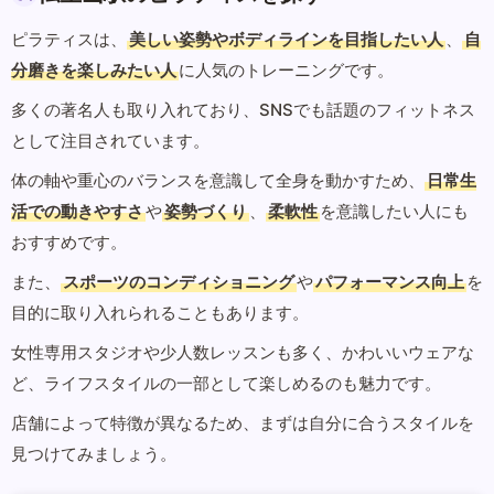
ピラティスは、
美しい姿勢やボディラインを目指したい人
、
自
分磨きを楽しみたい人
に人気のトレーニングです。
多くの著名人も取り入れており、SNSでも話題のフィットネス
として注目されています。
体の軸や重心のバランスを意識して全身を動かすため、
日常生
活での動きやすさ
や
姿勢づくり
、
柔軟性
を意識したい人にも
おすすめです。
また、
スポーツのコンディショニング
や
パフォーマンス向上
を
目的に取り入れられることもあります。
女性専用スタジオや少人数レッスンも多く、かわいいウェアな
ど、ライフスタイルの一部として楽しめるのも魅力です。
店舗によって特徴が異なるため、まずは自分に合うスタイルを
見つけてみましょう。