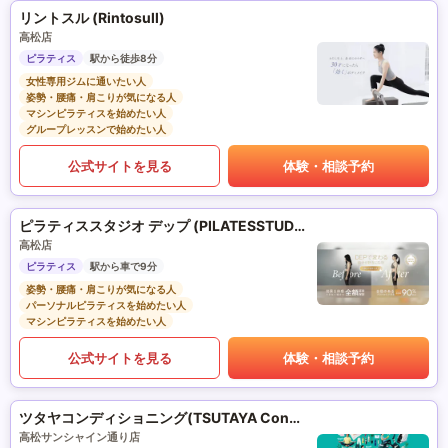
リントスル (Rintosull)
高松店
ピラティス
駅から徒歩8分
女性専用ジムに通いたい人
姿勢・腰痛・肩こりが気になる人
マシンピラティスを始めたい人
グループレッスンで始めたい人
公式サイトを見る
体験・相談予約
ピラティススタジオ デップ (PILATESSTUDIO DEP)
高松店
ピラティス
駅から車で9分
姿勢・腰痛・肩こりが気になる人
パーソナルピラティスを始めたい人
マシンピラティスを始めたい人
公式サイトを見る
体験・相談予約
ツタヤコンディショニング(TSUTAYA Conditioning)PILATES
高松サンシャイン通り店