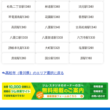
松島二丁目駅(36)
林道駅(36)
潟元駅(36)
琴電屋島駅(36)
花園駅(36)
香西駅(36)
高田駅(36)
八栗駅(34)
古高松南駅(34)
八栗口駅(33)
八栗新道駅(33)
六万寺駅(33)
讃岐牟礼駅(33)
大町駅(32)
塩屋駅(29)
房前駅(26)
国分駅(20)
原駅(18)
高松市（香川県）のエリア選択に戻る