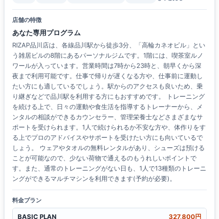
店舗の特徴
あなた専用プログラム
RIZAP品川店は、各線品川駅から徒歩3分、「高輪カネオビル」とい
う雑居ビルの8階にあるパーソナルジムです。1階には、喫茶室ルノ
ワールが入っています。営業時間は7時から23時と、朝早くから深
夜まで利用可能です。仕事で帰りが遅くなる方や、仕事前に運動し
たい方にも適しているでしょう。駅からのアクセスも良いため、乗
り継ぎなどで品川駅を利用する方にもおすすめです。 トレーニング
を続ける上で、日々の運動や食生活を指導するトレーナーから、メ
ンタルの相談ができるカウンセラー、管理栄養士などさまざまなサ
ポートを受けられます。1人で続けられるか不安な方や、体作りをす
る上でプロのアドバイスやサポートを受けたい方にも向いているで
しょう。 ウェアやタオルの無料レンタルがあり、シューズは預ける
ことが可能なので、少ない荷物で通えるのもうれしいポイントで
す。また、通常のトレーニングがない日も、1人で13種類のトレーニ
ングができるマルチマシンを利用できます(予約が必要)。
料金プラン
BASIC PLAN
327,800円