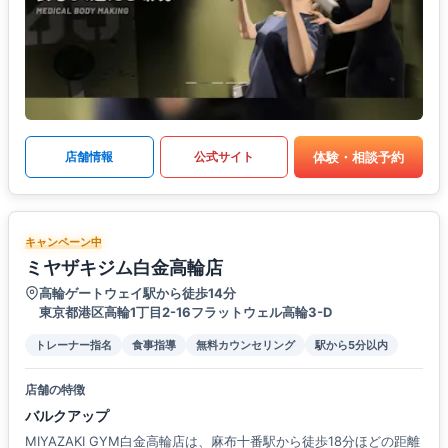
体験・相談予約
店舗情報
公式サイト
キャンペーン中
ミヤザキジム白金高輪店
高輪ゲートウェイ駅から徒歩14分
東京都港区高輪1丁目2-16フラットウェル高輪3-D
トレーナー指名
食事指導
無料カウンセリング
駅から5分以内
店舗の特徴
バルクアップ
MIYAZAKI GYM白金高輪店は、麻布十番駅から徒歩18分ほどの距離