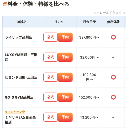
料金・体験・特徴を比べる
スクロールできます →
施設名
リンク
料金目安
無料体験
○
公式
予約
ライザップ品川店
327,800円〜
LUXGYM田町・三田
-
公式
予約
32,000円〜
店
102,300
○
公式
予約
ビヨンド田町･三田店
円〜
○
公式
予約
GO`S GYM品川店
152,000円〜
キャンペーン中
-
公式
予約
ミヤザキジム白金高
13,200円〜
輪店