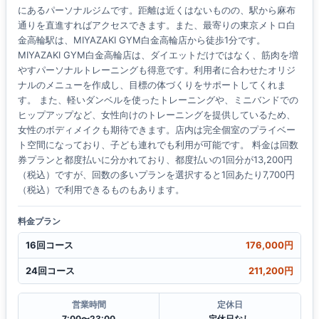
にあるパーソナルジムです。距離は近くはないものの、駅から麻布
通りを直進すればアクセスできます。また、最寄りの東京メトロ白
金高輪駅は、MIYAZAKI GYM白金高輪店から徒歩1分です。
MIYAZAKI GYM白金高輪店は、ダイエットだけではなく、筋肉を増
やすパーソナルトレーニングも得意です。利用者に合わせたオリジ
ナルのメニューを作成し、目標の体づくりをサポートしてくれま
す。 また、軽いダンベルを使ったトレーニングや、ミニバンドでの
ヒップアップなど、女性向けのトレーニングを提供しているため、
女性のボディメイクも期待できます。店内は完全個室のプライベー
ト空間になっており、子ども連れでも利用が可能です。 料金は回数
券プランと都度払いに分かれており、都度払いの1回分が13,200円
（税込）ですが、回数の多いプランを選択すると1回あたり7,700円
（税込）で利用できるものもあります。
料金プラン
16回コース
176,000円
24回コース
211,200円
営業時間
定休日
7:00〜23:00
定休日なし