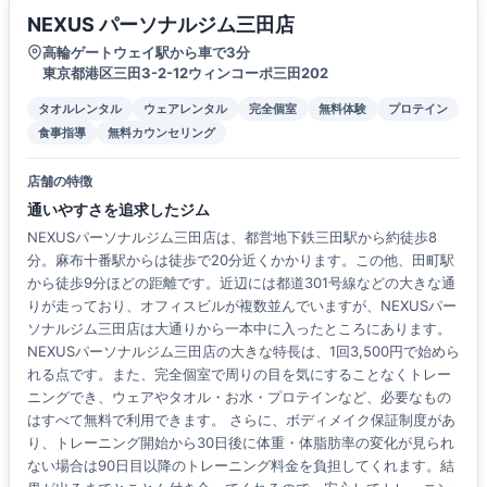
NEXUS パーソナルジム三田店
高輪ゲートウェイ駅から車で3分
東京都港区三田3-2-12ウィンコーポ三田202
タオルレンタル
ウェアレンタル
完全個室
無料体験
プロテイン
食事指導
無料カウンセリング
店舗の特徴
通いやすさを追求したジム
NEXUSパーソナルジム三田店は、都営地下鉄三田駅から約徒歩8
分。麻布十番駅からは徒歩で20分近くかかります。この他、田町駅
から徒歩9分ほどの距離です。近辺には都道301号線などの大きな通
りが走っており、オフィスビルが複数並んでいますが、NEXUSパー
ソナルジム三田店は大通りから一本中に入ったところにあります。
NEXUSパーソナルジム三田店の大きな特長は、1回3,500円で始めら
れる点です。また、完全個室で周りの目を気にすることなくトレー
ニングでき、ウェアやタオル・お水・プロテインなど、必要なもの
はすべて無料で利用できます。 さらに、ボディメイク保証制度があ
り、トレーニング開始から30日後に体重・体脂肪率の変化が見られ
ない場合は90日目以降のトレーニング料金を負担してくれます。結