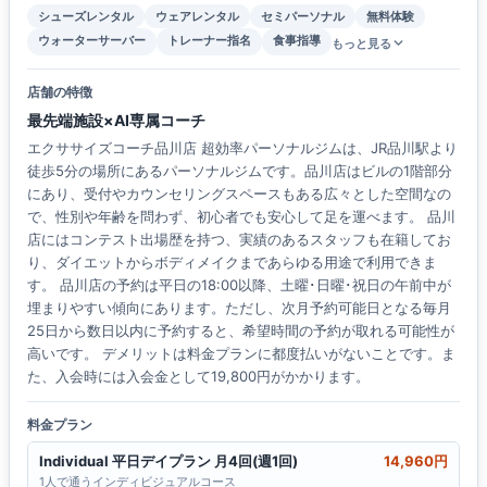
シューズレンタル
ウェアレンタル
セミパーソナル
無料体験
ウォーターサーバー
トレーナー指名
食事指導
もっと見る
店舗の特徴
最先端施設×AI専属コーチ
エクササイズコーチ品川店 超効率パーソナルジムは、JR品川駅より
徒歩5分の場所にあるパーソナルジムです。品川店はビルの1階部分
にあり、受付やカウンセリングスペースもある広々とした空間なの
で、性別や年齢を問わず、初心者でも安心して足を運べます。 品川
店にはコンテスト出場歴を持つ、実績のあるスタッフも在籍してお
り、ダイエットからボディメイクまであらゆる用途で利用できま
す。 品川店の予約は平日の18:00以降、土曜･日曜･祝日の午前中が
埋まりやすい傾向にあります。ただし、次月予約可能日となる毎月
25日から数日以内に予約すると、希望時間の予約が取れる可能性が
高いです。 デメリットは料金プランに都度払いがないことです。ま
た、入会時には入会金として19,800円がかかります。
料金プラン
Individual 平日デイプラン 月4回(週1回)
14,960円
1人で通うインディビジュアルコース