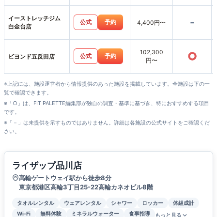
イーストレッチジム
-
公式
予約
4,400円〜
白金台店
102,300
○
公式
予約
ビヨンド五反田店
円〜
※上記には、施設運営者から情報提供のあった施設を掲載しています。全施設は下の一
覧で確認できます。
※「○」は、FIT PALETTE編集部が独自の調査・基準に基づき、特におすすめする項目
です。
※「－」は未提供を示すものではありません。詳細は各施設の公式サイトをご確認くだ
さい。
ライザップ品川店
高輪ゲートウェイ駅から徒歩8分
東京都港区高輪3丁目25-22高輪カネオビル8階
タオルレンタル
ウェアレンタル
シャワー
ロッカー
体組成計
Wi-Fi
無料体験
ミネラルウォーター
食事指導
もっと見る