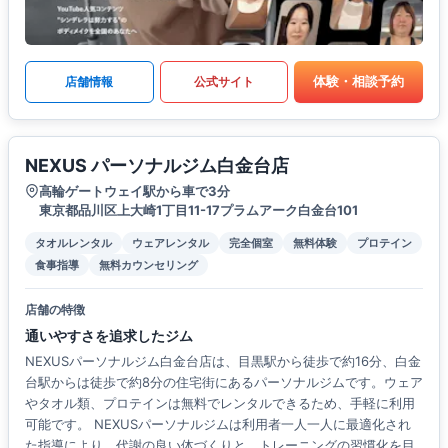
体験・相談予約
店舗情報
公式サイト
NEXUS パーソナルジム白金台店
高輪ゲートウェイ駅から車で3分
東京都品川区上大崎1丁目11-17プラムアーク白金台101
タオルレンタル
ウェアレンタル
完全個室
無料体験
プロテイン
食事指導
無料カウンセリング
店舗の特徴
通いやすさを追求したジム
NEXUSパーソナルジム白金台店は、目黒駅から徒歩で約16分、白金
台駅からは徒歩で約8分の住宅街にあるパーソナルジムです。ウェア
やタオル類、プロテインは無料でレンタルできるため、手軽に利用
可能です。 NEXUSパーソナルジムは利用者一人一人に最適化され
た指導により、代謝の良い体づくりと、トレーニングの習慣化を目