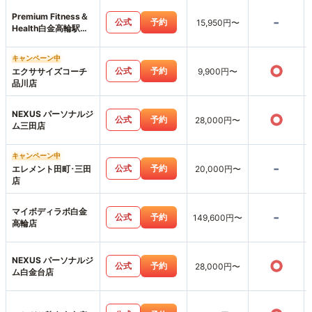
Premium Fitness＆
-
公式
予約
15,950円〜
Health白金高輪駅前
店
キャンペーン中
○
公式
予約
エクササイズコーチ
9,900円〜
品川店
NEXUS パーソナルジ
○
公式
予約
28,000円〜
ム三田店
キャンペーン中
-
公式
予約
エレメント田町･三田
20,000円〜
店
マイボディラボ白金
-
公式
予約
149,600円〜
高輪店
NEXUS パーソナルジ
○
公式
予約
28,000円〜
ム白金台店