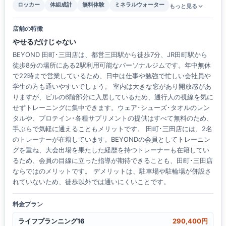
ロッカー
体組成計
無料体験
ミネラルウォーター
もっと見る
店舗の特徴
やせるだけじゃない
BEYOND 田町･三田店は、都営三田駅から徒歩7分、JR田町駅から
徒歩8分の場所にある2駅利用可能なパーソナルジムです。年中無休
で22時まで営業しているため、日中は仕事や勉強で忙しい会社員や
学生の方も通いやすいでしょう。 室内は大きな窓があり開放感があ
りますが、ビルの6階部分に入居しているため、通行人の視線を気に
せずトレーニングに集中できます。ウェア･シューズ･タオルのレン
タルや、プロテイン･各種サプリメントの提供はすべて無料のため、
手ぶらで気軽に通えることもメリットです。 田町･三田店には、2名
のトレーナーが在籍しています。BEYONDの会員としてトレーニン
グを重ね、大会出場を果たした経歴を持つトレーナーも在籍してい
るため、会員の目線に立った指導が期待できることも、田町･三田店
ならではのメリットです。 デメリットは、駐車場や駐輪場が併設さ
れていないため、徒歩以外では通いにくいことです。
料金プラン
ライフプランニング16
290,400円