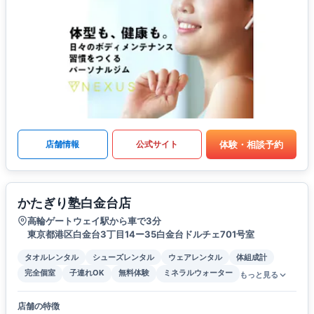
体験・相談予約
店舗情報
公式サイト
かたぎり塾白金台店
高輪ゲートウェイ駅から車で3分
東京都港区白金台3丁目14ー35白金台ドルチェ701号室
タオルレンタル
シューズレンタル
ウェアレンタル
体組成計
完全個室
子連れOK
無料体験
ミネラルウォーター
もっと見る
店舗の特徴