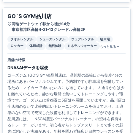
GO`S GYM品川店
高輪ゲートウェイ駅から徒歩14分
東京都港区高輪4-21-13クレードル高輪2F
タオルレンタル
シューズレンタル
ウェアレンタル
駐車場
ロッカー
体組成計
無料体験
ミネラルウォーター
もっと見る
店舗の特徴
DNA&AIデータを駆使
ゴーズジム (GO'S GYM)品川店は、品川駅の高輪口から徒歩4分の
場所にあるパーソナルジムです。予約制ですが駐車場を完備してい
るため、マイカーで通いたい方にも適しています。 大通りからは少
し離れているため、静かな場所で集中してトレーニングしやすい環
境です。ゴーズジムは首都圏に5店舗を展開していますが、品川店は
全店舗のなかで比較的広いトレーニングルームを備えており、圧迫
感のない空間で充実した設備を利用してトレーニングができます。
品川店には、「NSCA認定パーソナルトレーナー」の資格を保有す
るトレーナーがいます。初心者からトップアスリートまで多くの顧
客に対応した実績があり、年齢を問わず幅広い目的でレッスンを受