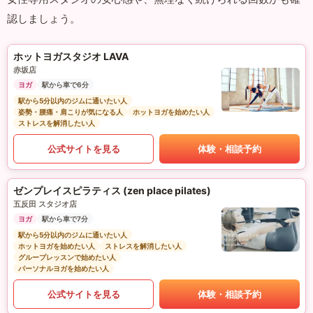
認しましょう。
ホットヨガスタジオ LAVA
赤坂店
ヨガ
駅から車で6分
駅から5分以内のジムに通いたい人
姿勢・腰痛・肩こりが気になる人
ホットヨガを始めたい人
ストレスを解消したい人
公式サイトを見る
体験・相談予約
ゼンプレイスピラティス (zen place pilates)
五反田 スタジオ店
ヨガ
駅から車で7分
駅から5分以内のジムに通いたい人
ホットヨガを始めたい人
ストレスを解消したい人
グループレッスンで始めたい人
パーソナルヨガを始めたい人
公式サイトを見る
体験・相談予約