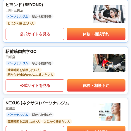
ビヨンド (BEYOND)
田町･三田店
パーソナルジム
駅から徒歩5分
とにかく痩せたい人
公式サイトを見る
体験・相談予約
駅前筋肉留学GO
田町店
パーソナルジム
駅から徒歩5分
隙間時間を活用したい人
駅から5分以内のジムに通いたい人
公式サイトを見る
体験・相談予約
NEXUS (ネクサス)パーソナルジム
三田店
パーソナルジム
駅から徒歩6分
隙間時間を活用したい人
とにかく痩せたい人