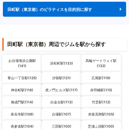
田町駅（東京都）のピラティスを目的別に探す
田町駅（東京都）周辺でジムを駅から探す
お台場海浜公園駅
高輪ゲートウェイ駅
浜松町駅(133)
(141)
(132)
青山一丁目駅(125)
汐留駅(121)
広尾駅(119)
神谷町駅(118)
虎ノ門ヒルズ駅(117)
赤羽橋駅(115)
御成門駅(114)
白金台駅(113)
竹芝駅(112)
泉岳寺駅(108)
台場駅(107)
赤坂見附駅(105)
表参道駅(104)
三田駅(100)
芝浦ふ頭駅(100)