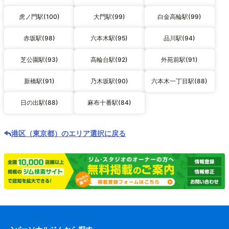
虎ノ門駅(100)
大門駅(99)
白金高輪駅(99)
赤坂駅(98)
六本木駅(95)
品川駅(94)
芝公園駅(93)
高輪台駅(92)
外苑前駅(91)
新橋駅(91)
乃木坂駅(90)
六本木一丁目駅(88)
日の出駅(88)
麻布十番駅(84)
港区（東京都）のエリア選択に戻る