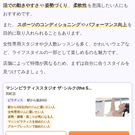
活での動きやすさ
や
姿勢づくり
、
柔軟性
を意識したい人にも
おすすめです。
また、
スポーツのコンディショニング
や
パフォーマンス向上
を
目的に取り入れられることもあります。
女性専用スタジオや少人数レッスンも多く、かわいいウェアな
ど、ライフスタイルの一部として楽しめるのも魅力です。
店舗によって特徴が異なるため、まずは自分に合うスタイルを
見つけてみましょう。
マシンピラティススタジオ ザ･シルク(the SILK)
田町店
ピラティス
駅から徒歩5分
駅から5分以内のジムに通いたい人
女性専用ジムに通いたい人
姿勢・腰痛・肩こりが気になる人
マシンピラティスを始めたい人
グループレッスンで始めたい人