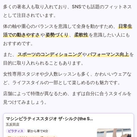
多くの著名人も取り入れており、SNSでも話題のフィットネス
として注目されています。
体の軸や重心のバランスを意識して全身を動かすため、
日常生
活での動きやすさ
や
姿勢づくり
、
柔軟性
を意識したい人にも
おすすめです。
また、
スポーツのコンディショニング
や
パフォーマンス向上
を
目的に取り入れられることもあります。
女性専用スタジオや少人数レッスンも多く、かわいいウェアな
ど、ライフスタイルの一部として楽しめるのも魅力です。
店舗によって特徴が異なるため、まずは自分に合うスタイルを
見つけてみましょう。
マシンピラティススタジオ ザ･シルク(the SILK)
五反田店
ピラティス
駅から車で4分