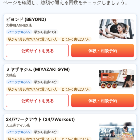
ページを確認し、総額や通える回数をチェックしましょう。
ビヨンド (BEYOND)
大井町ANNEX店
パーソナルジム
駅から徒歩11分
駅から5分以内のジムに通いたい人
とにかく痩せたい人
公式サイトを見る
体験・相談予約
ミヤザキジム (MIYAZAKI GYM)
大崎店
パーソナルジム
駅から徒歩14分
駅から5分以内のジムに通いたい人
とにかく痩せたい人
公式サイトを見る
体験・相談予約
24/7ワークアウト (24/7Workout)
天王洲アイル店
パーソナルジム
駅から徒歩14分
駅から5分以内のジムに通いたい人
とにかく痩せたい人