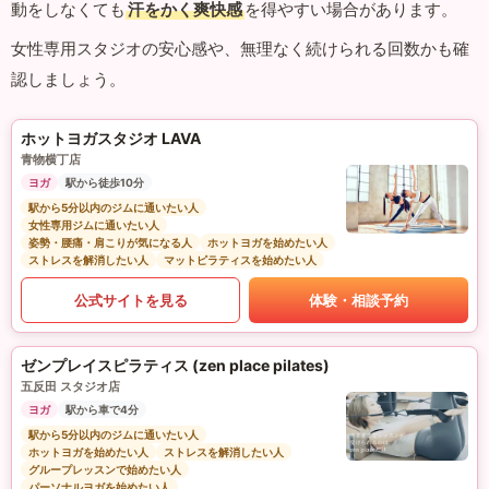
動をしなくても
汗をかく爽快感
を得やすい場合があります。
女性専用スタジオの安心感や、無理なく続けられる回数かも確
認しましょう。
ホットヨガスタジオ LAVA
青物横丁店
ヨガ
駅から徒歩10分
駅から5分以内のジムに通いたい人
女性専用ジムに通いたい人
姿勢・腰痛・肩こりが気になる人
ホットヨガを始めたい人
ストレスを解消したい人
マットピラティスを始めたい人
公式サイトを見る
体験・相談予約
ゼンプレイスピラティス (zen place pilates)
五反田 スタジオ店
ヨガ
駅から車で4分
駅から5分以内のジムに通いたい人
ホットヨガを始めたい人
ストレスを解消したい人
グループレッスンで始めたい人
パーソナルヨガを始めたい人