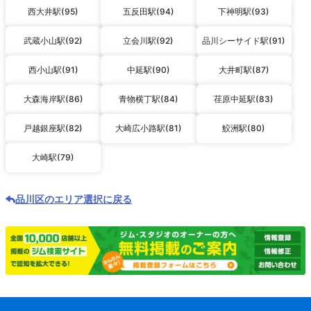
西大井駅(95)
五反田駅(94)
下神明駅(93)
武蔵小山駅(92)
立会川駅(92)
品川シーサイド駅(91)
西小山駅(91)
中延駅(90)
大井町駅(87)
大森海岸駅(86)
青物横丁駅(84)
荏原中延駅(83)
戸越銀座駅(82)
大崎広小路駅(81)
鮫洲駅(80)
大崎駅(79)
品川区のエリア選択に戻る