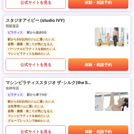
公式サイトを見る
体験・相談予約
スタジオアイビー (studio IVY)
西荻窪店
ピラティス
駅から徒歩5分
駅から5分以内のジムに通いたい人
姿勢・腰痛・肩こりが気になる人
パーソナルピラティスを始めたい人
マシンピラティスを始めたい人
公式サイトを見る
体験・相談予約
マシンピラティススタジオ ザ･シルク(the SILK)
吉祥寺店
ピラティス
駅から車で4分
駅から5分以内のジムに通いたい人
女性専用ジムに通いたい人
姿勢・腰痛・肩こりが気になる人
マシンピラティスを始めたい人
グループレッスンで始めたい人
公式サイトを見る
体験・相談予約