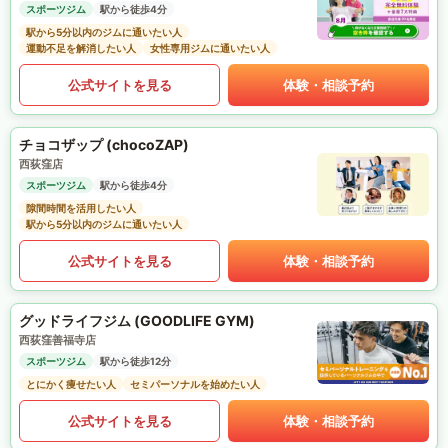
スポーツジム
駅から徒歩4分
駅から5分以内のジムに通いたい人
運動不足を解消したい人
女性専用ジムに通いたい人
公式サイトを見る
体験・相談予約
チョコザップ (chocoZAP)
西荻窪店
スポーツジム
駅から徒歩4分
隙間時間を活用したい人
駅から5分以内のジムに通いたい人
公式サイトを見る
体験・相談予約
グッドライフジム (GOODLIFE GYM)
西荻窪善福寺店
スポーツジム
駅から徒歩12分
とにかく痩せたい人
セミパーソナルを始めたい人
公式サイトを見る
体験・相談予約