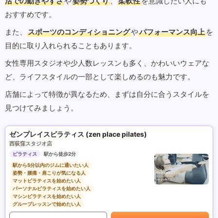
活での動きやすさ
や
姿勢づくり
、
柔軟性
を意識したい人にも
おすすめです。
また、
スポーツのコンディショニング
や
パフォーマンス向上
を
目的に取り入れられることもあります。
女性専用スタジオや少人数レッスンも多く、かわいいウェアな
ど、ライフスタイルの一部として楽しめるのも魅力です。
店舗によって特徴が異なるため、まずは自分に合うスタイルを
見つけてみましょう。
ゼンプレイスピラティス (zen place pilates)
西荻窪スタジオ店
ピラティス
駅から徒歩2分
駅から5分以内のジムに通いたい人
姿勢・腰痛・肩こりが気になる人
マットピラティスを始めたい人
パーソナルピラティスを始めたい人
マシンピラティスを始めたい人
グループレッスンで始めたい人