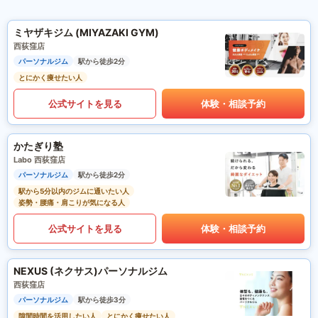
ミヤザキジム (MIYAZAKI GYM)
西荻窪店
パーソナルジム
駅から徒歩2分
とにかく痩せたい人
公式サイトを見る
体験・相談予約
かたぎり塾
Labo 西荻窪店
パーソナルジム
駅から徒歩2分
駅から5分以内のジムに通いたい人
姿勢・腰痛・肩こりが気になる人
公式サイトを見る
体験・相談予約
NEXUS (ネクサス)パーソナルジム
西荻窪店
パーソナルジム
駅から徒歩3分
隙間時間を活用したい人
とにかく痩せたい人