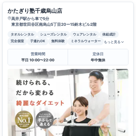
かたぎり塾千歳烏山店
高井戸駅から車で5分
東京都世田谷区南烏山5丁目20ー15鈴木ビル2階
タオルレンタル
シューズレンタル
ウェアレンタル
体組成計
完全個室
子連れOK
無料体験
ミネラルウォーター
もっと見る
営業時間
定休日
平日 10:00〜22:00
年中無休