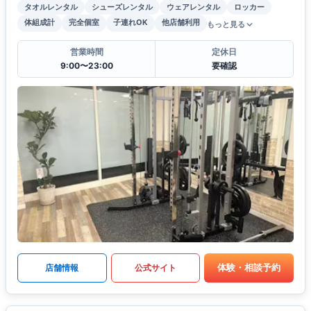
タオルレンタル
シューズレンタル
ウェアレンタル
ロッカー
体組成計
完全個室
子連れOK
他店舗利用
もっと見る
営業時間
定休日
9:00〜23:00
要確認
体験・相談予約
店舗情報
公式サイト