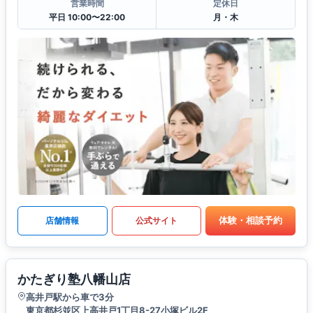
営業時間
定休日
平日 10:00〜22:00
月・木
体験・相談予約
店舗情報
公式サイト
かたぎり塾八幡山店
高井戸駅から車で3分
東京都杉並区上高井戸1丁目8-27小塚ビル2F