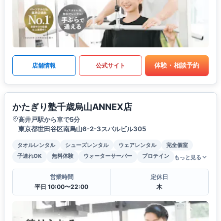
体験・相談予約
店舗情報
公式サイト
かたぎり塾千歳烏山ANNEX店
高井戸駅から車で5分
東京都世田谷区南烏山6-2-3スバルビル305
タオルレンタル
シューズレンタル
ウェアレンタル
完全個室
子連れOK
無料体験
ウォーターサーバー
プロテイン
もっと見る
営業時間
定休日
平日 10:00〜22:00
木