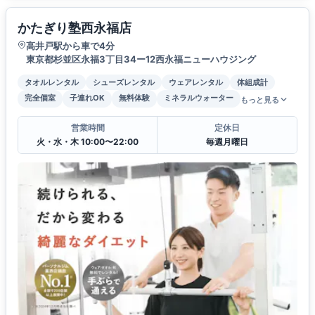
かたぎり塾西永福店
高井戸駅から車で4分
東京都杉並区永福3丁目34ー12西永福ニューハウジング
タオルレンタル
シューズレンタル
ウェアレンタル
体組成計
完全個室
子連れOK
無料体験
ミネラルウォーター
もっと見る
営業時間
定休日
火・水・木 10:00〜22:00
毎週月曜日