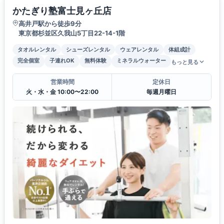
かたぎり塾富士見ヶ丘店
高井戸駅から徒歩9分
東京都杉並区久我山5丁目22-14-1階
タオルレンタル
シューズレンタル
ウェアレンタル
体組成計
完全個室
子連れOK
無料体験
ミネラルウォーター
もっと見る
営業時間
定休日
火・水・金 10:00〜22:00
毎週月曜日