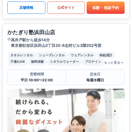
体験・相談予約
店舗情報
公式サイト
かたぎり塾浜田山店
高井戸駅から徒歩14分
東京都杉並区浜田山2丁目20-8志村ビル2階202号室
タオルレンタル
シューズレンタル
ウェアレンタル
体組成計
子連れOK
無料体験
ミネラルウォーター
プロテイン
もっと見る
営業時間
定休日
平日 10:00〜22:00
毎週水曜日