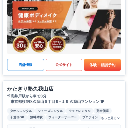
体験・相談予約
店舗情報
公式サイト
かたぎり塾久我山店
高井戸駅から車で3分
東京都杉並区久我山５丁目５−１５ 久我山マンション 1F
タオルレンタル
シューズレンタル
ウェアレンタル
完全個室
子連れOK
無料体験
ウォーターサーバー
プロテイン
もっと見る