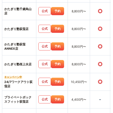
かたぎり塾千歳烏山
○
公式
予約
8,800円〜
店
○
公式
予約
かたぎり塾荻窪店
8,800円〜
かたぎり塾荻窪
○
公式
予約
8,800円〜
ANNEX店
○
公式
予約
かたぎり塾桜上水店
8,800円〜
キャンペーン中
○
公式
予約
24/7ワークアウト荻
10,450円〜
窪店
プライベートボック
-
公式
予約
4,400円〜
スフィット荻窪店