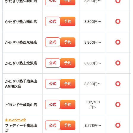
○
公式
予約
かたぎり塾久我山店
8,800円〜
○
公式
予約
かたぎり塾八幡山店
8,800円〜
○
公式
予約
かたぎり塾西永福店
8,800円〜
○
公式
予約
かたぎり塾上北沢店
8,800円〜
かたぎり塾千歳烏山
○
公式
予約
8,800円〜
ANNEX店
102,300
○
公式
予約
ビヨンド千歳烏山店
円〜
キャンペーン中
○
公式
予約
ファディー千歳烏山
8,778円〜
店