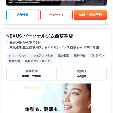
体験・相談予約
店舗情報
公式サイト
NEXUS パーソナルジム西荻窪店
高井戸駅から車で5分
東京都杉並区西荻南3丁目7-6サンパレス西荻 partII303号室
タオルレンタル
ウェアレンタル
完全個室
無料体験
プロテイン
食事指導
無料カウンセリング
営業時間
定休日
8:00〜23:00
不定休