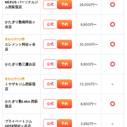
NEXUS パーソナルジ
○
公式
予約
28,000円〜
ム西荻窪店
かたぎり塾南阿佐ヶ
○
公式
予約
8,800円〜
谷店
キャンペーン中
○
公式
予約
エレメント阿佐ヶ谷
20,000円〜
店
○
公式
予約
かたぎり塾三鷹台店
8,800円〜
キャンペーン中
-
公式
予約
ミヤザキジム西荻窪
13,200円〜
店
かたぎり塾Labo 西荻
○
公式
予約
8,800円〜
窪店
プライベートジム
-
公式
予約
3,850円〜
HPER阿佐ヶ谷店