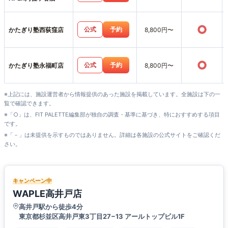
○
公式
予約
かたぎり塾西荻窪店
8,800円〜
○
公式
予約
かたぎり塾永福町店
8,800円〜
※上記には、施設運営者から情報提供のあった施設を掲載しています。全施設は下の一
覧で確認できます。
※「○」は、FIT PALETTE編集部が独自の調査・基準に基づき、特におすすめする項目
です。
※「－」は未提供を示すものではありません。詳細は各施設の公式サイトをご確認くだ
さい。
キャンペーン中
WAPLE高井戸店
高井戸駅から徒歩4分
東京都杉並区高井戸東3丁目27−13 アールトップビル1F