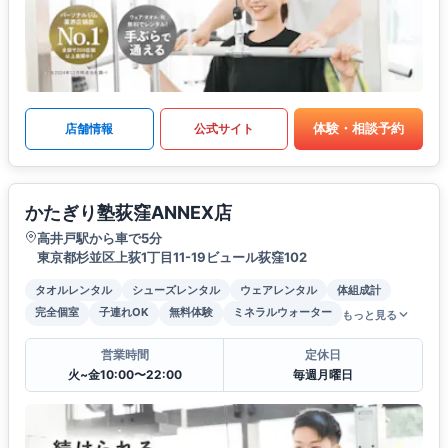
体験・相談予約
店舗情報
公式サイト
かたぎり塾荻窪ANNEX店
高井戸駅から車で5分
東京都杉並区上荻1丁目11-19ビュール荻窪102
タオルレンタル
シューズレンタル
ウェアレンタル
体組成計
完全個室
子連れOK
無料体験
ミネラルウォーター
もっと見る
営業時間
定休日
火~金10:00〜22:00
毎週月曜日