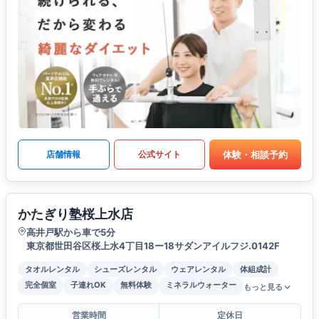
体験・相談予約
店舗情報
公式サイト
かたぎり塾桜上水店
高井戸駅から車で5分
東京都世田谷区桜上水4丁目18ー18サダンアイルフジ.0142F
タオルレンタル
シューズレンタル
ウェアレンタル
体組成計
完全個室
子連れOK
無料体験
ミネラルウォーター
もっと見る
営業時間
定休日