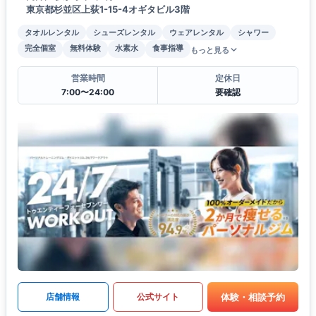
東京都杉並区上荻1-15-4オギタビル3階
タオルレンタル
シューズレンタル
ウェアレンタル
シャワー
完全個室
無料体験
水素水
食事指導
もっと見る
営業時間
定休日
7:00〜24:00
要確認
体験・相談予約
店舗情報
公式サイト