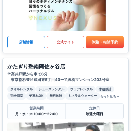
体験・相談予約
店舗情報
公式サイト
かたぎり塾南阿佐ヶ谷店
高井戸駅から車で6分
東京都杉並区成田東5丁目40ー11興松マンション203号室
タオルレンタル
シューズレンタル
ウェアレンタル
体組成計
完全個室
子連れOK
無料体験
ミネラルウォーター
もっと見る
営業時間
定休日
月・水・木 10:00〜22:00
毎週火曜日