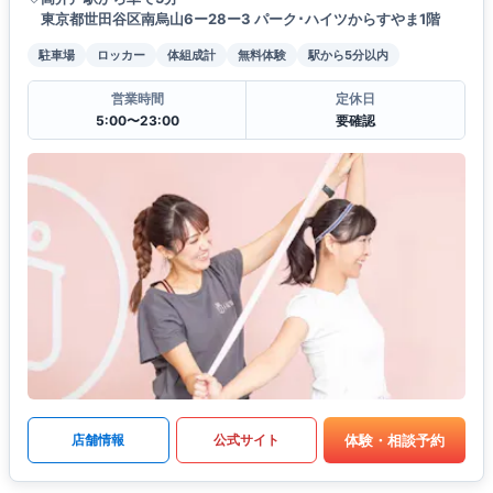
東京都世田谷区南烏山6ー28ー3 パーク･ハイツからすやま1階
駐車場
ロッカー
体組成計
無料体験
駅から5分以内
営業時間
定休日
5:00〜23:00
要確認
体験・相談予約
店舗情報
公式サイト