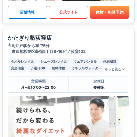
体験・相談予約
店舗情報
公式サイト
かたぎり塾荻窪店
高井戸駅から車で5分
東京都杉並区荻窪5丁目8-16ピノ荻窪102
タオルレンタル
シューズレンタル
ウェアレンタル
体組成計
完全個室
子連れOK
無料体験
ミネラルウォーター
もっと見る
営業時間
定休日
月~金10:00〜22:00
要確認