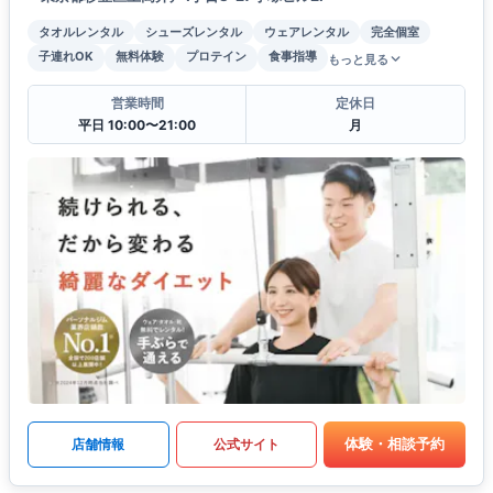
タオルレンタル
シューズレンタル
ウェアレンタル
完全個室
子連れOK
無料体験
プロテイン
食事指導
もっと見る
営業時間
定休日
平日 10:00〜21:00
月
体験・相談予約
店舗情報
公式サイト