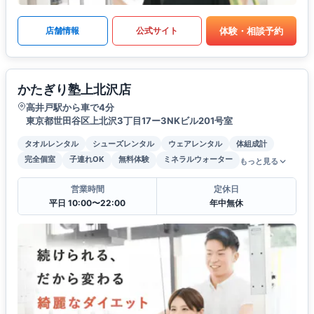
体験・相談予約
店舗情報
公式サイト
かたぎり塾上北沢店
高井戸駅から車で4分
東京都世田谷区上北沢3丁目17ー3NKビル201号室
タオルレンタル
シューズレンタル
ウェアレンタル
体組成計
完全個室
子連れOK
無料体験
ミネラルウォーター
もっと見る
営業時間
定休日
平日 10:00〜22:00
年中無休