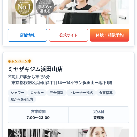
体験・相談予約
店舗情報
公式サイト
キャンペーン中
ミヤザキジム浜田山店
高井戸駅から車で3分
東京都杉並区浜田山2丁目14ー14ゲラン浜田山ー地下1階
シャワー
ロッカー
完全個室
トレーナー指名
食事指導
駅から5分以内
営業時間
定休日
7:00〜23:00
要確認