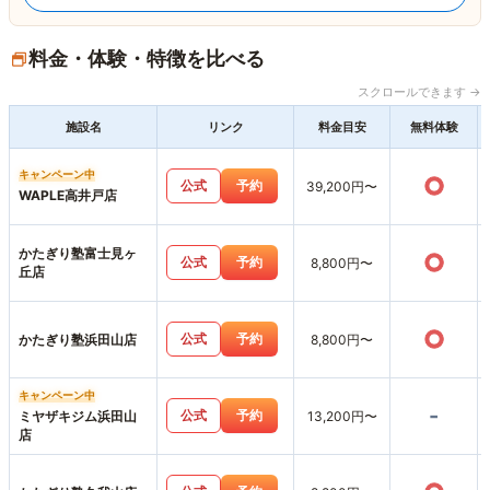
料金・体験・特徴を比べる
スクロールできます →
施設名
リンク
料金目安
無料体験
キャンペーン中
○
公式
予約
39,200円〜
WAPLE高井戸店
かたぎり塾富士見ヶ
○
公式
予約
8,800円〜
丘店
○
公式
予約
かたぎり塾浜田山店
8,800円〜
キャンペーン中
-
公式
予約
ミヤザキジム浜田山
13,200円〜
店