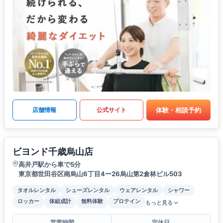
体験・相談予約
店舗情報
公式サイト
ビヨンド千歳烏山店
高井戸駅から車で5分
東京都世田谷区南烏山6丁目4ー26烏山第2倉林ビル503
タオルレンタル
シューズレンタル
ウェアレンタル
シャワー
ロッカー
体組成計
無料体験
プロテイン
もっと見る
営業時間
定休日