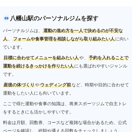
八幡山駅のパーソナルジムを探す
パーソナルジムは、
運動の進め方を一人で決めるのが不安な
人
、
フォームや食事管理を相談しながら取り組みたい人
に向い
ています。
目標に合わせてメニューを組みたい人
や、
予約を入れることで
運動を続けるきっかけを作りたい人
にも選ばれやすいジャンル
です。
産後の体づくり
や
ウェディング前
など、時期や目的に合わせて
運動をしたい人にも向いています。
ここで得た運動や食事の知識は、将来スポーツジムで自主トレ
をするときにも活かしやすいです。
料金は月額、回数券、コースなど複雑な場合があるため、公式
ページを確認し、総額や通える回数をチェックしましょう。