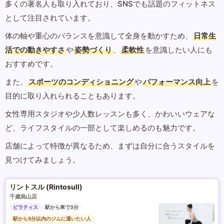
多くの著名人も取り入れており、SNSでも話題のフィットネス
として注目されています。
体の軸や重心のバランスを意識して全身を動かすため、
日常生
活での動きやすさ
や
姿勢づくり
、
柔軟性
を意識したい人にも
おすすめです。
また、
スポーツのコンディショニング
や
パフォーマンス向上
を
目的に取り入れられることもあります。
女性専用スタジオや少人数レッスンも多く、かわいいウェアな
ど、ライフスタイルの一部として楽しめるのも魅力です。
店舗によって特徴が異なるため、まずは自分に合うスタイルを
見つけてみましょう。
リントスル (Rintosull)
千歳烏山店
ピラティス
駅から車で3分
駅から5分以内のジムに通いたい人