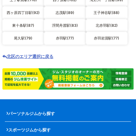
西ヶ原四丁目駅(92)
志茂駅(89)
王子神谷駅(88)
東十条駅(87)
浮間舟渡駅(83)
北赤羽駅(82)
尾久駅(79)
赤羽駅(77)
赤羽岩淵駅(77)
北区のエリア選択に戻る
パーソナルジムから探す
スポーツジムから探す