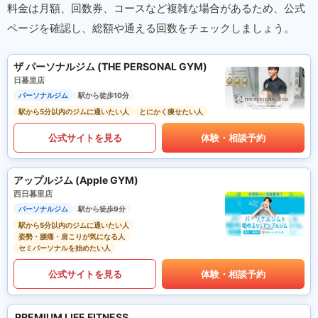
料金は月額、回数券、コースなど複雑な場合があるため、公式
ページを確認し、総額や通える回数をチェックしましょう。
ザ パーソナルジム (THE PERSONAL GYM)
日暮里店
パーソナルジム
駅から徒歩10分
駅から5分以内のジムに通いたい人
とにかく痩せたい人
公式サイトを見る
体験・相談予約
アップルジム (Apple GYM)
西日暮里店
パーソナルジム
駅から徒歩9分
駅から5分以内のジムに通いたい人
姿勢・腰痛・肩こりが気になる人
セミパーソナルを始めたい人
公式サイトを見る
体験・相談予約
PREMIUM LIFE FITNESS