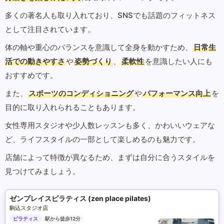
多くの著名人も取り入れており、SNSでも話題のフィットネス
として注目されています。
体の軸や重心のバランスを意識して全身を動かすため、
日常生
活での動きやすさ
や
姿勢づくり
、
柔軟性
を意識したい人にも
おすすめです。
また、
スポーツのコンディショニング
や
パフォーマンス向上
を
目的に取り入れられることもあります。
女性専用スタジオや少人数レッスンも多く、かわいいウェアな
ど、ライフスタイルの一部として楽しめるのも魅力です。
店舗によって特徴が異なるため、まずは自分に合うスタイルを
見つけてみましょう。
ゼンプレイスピラティス (zen place pilates)
駒込スタジオ店
ピラティス
駅から徒歩12分