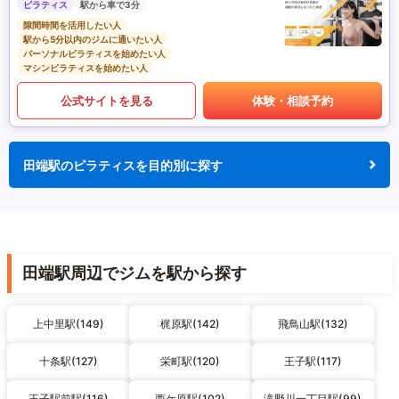
ピラティス
駅から車で3分
隙間時間を活用したい人
駅から5分以内のジムに通いたい人
パーソナルピラティスを始めたい人
マシンピラティスを始めたい人
公式サイトを見る
体験・相談予約
田端駅のピラティスを目的別に探す
田端駅周辺でジムを駅から探す
上中里駅(149)
梶原駅(142)
飛鳥山駅(132)
十条駅(127)
栄町駅(120)
王子駅(117)
王子駅前駅(116)
西ケ原駅(102)
滝野川一丁目駅(99)