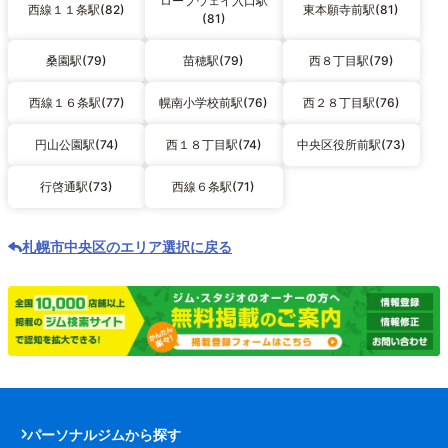
ロープウェイ入口駅
西線１１条駅(82)
東本願寺前駅(81)
(81)
桑園駅(79)
苗穂駅(79)
西８丁目駅(79)
西線１６条駅(77)
幌南小学校前駅(76)
西２８丁目駅(76)
円山公園駅(74)
西１８丁目駅(74)
中央区役所前駅(73)
行啓通駅(73)
西線６条駅(71)
札幌市中央区のエリア選択に戻る
パーソナルジムから探す