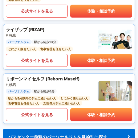
公式サイトを見る
体験・相談予約
ライザップ (RIZAP)
札幌店
パーソナルジム
駅から徒歩13分
とにかく痩せたい人
食事管理も任せたい人
公式サイトを見る
体験・相談予約
リボーンマイセルフ (Reborn Myself)
札幌店
パーソナルジム
駅から徒歩6分
駅から5分以内のジムに通いたい人
とにかく痩せたい人
食事管理も任せたい人
女性専用ジムに通いたい人
公式サイトを見る
体験・相談予約
バスセンター前駅のパーソナルジムを目的別に探す