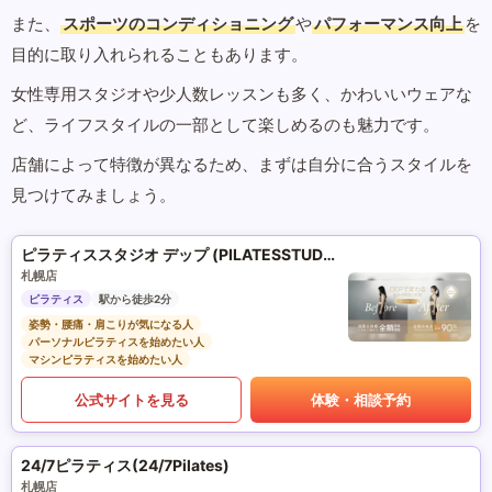
また、
スポーツのコンディショニング
や
パフォーマンス向上
を
目的に取り入れられることもあります。
女性専用スタジオや少人数レッスンも多く、かわいいウェアな
ど、ライフスタイルの一部として楽しめるのも魅力です。
店舗によって特徴が異なるため、まずは自分に合うスタイルを
見つけてみましょう。
ピラティススタジオ デップ (PILATESSTUDIO DEP)
札幌店
ピラティス
駅から徒歩2分
姿勢・腰痛・肩こりが気になる人
パーソナルピラティスを始めたい人
マシンピラティスを始めたい人
公式サイトを見る
体験・相談予約
24/7ピラティス(24/7Pilates)
札幌店