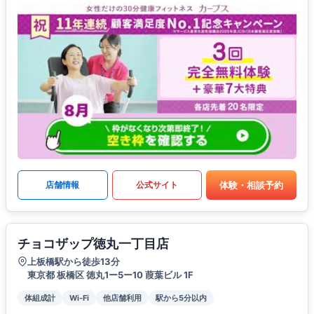
体験・相談予約
店舗情報
公式サイト
チョコザップ徳丸一丁目店
上板橋駅から徒歩13分
東京都 板橋区 徳丸1ー5ー10 葭葉ビル 1F
体組成計
Wi-Fi
他店舗利用
駅から5分以内