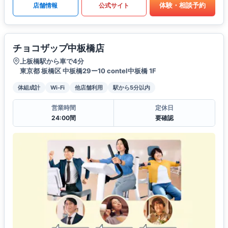
体験・相談予約
店舗情報
公式サイト
チョコザップ中板橋店
上板橋駅から車で4分
東京都 板橋区 中板橋29ー10 contel中板橋 1F
体組成計
Wi-Fi
他店舗利用
駅から5分以内
営業時間
定休日
24:00間
要確認