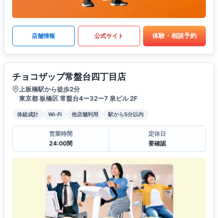
体験・相談予約
店舗情報
公式サイト
チョコザップ常盤台四丁目店
上板橋駅から徒歩2分
東京都 板橋区 常盤台4ー32ー7 泉ビル 2F
体組成計
Wi-Fi
他店舗利用
駅から5分以内
営業時間
定休日
24:00間
要確認