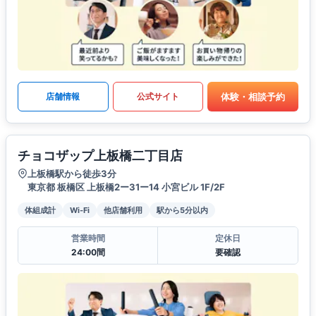
体験・相談予約
店舗情報
公式サイト
チョコザップ上板橋二丁目店
上板橋駅から徒歩3分
東京都 板橋区 上板橋2ー31ー14 小宮ビル 1F/2F
体組成計
Wi-Fi
他店舗利用
駅から5分以内
営業時間
定休日
24:00間
要確認