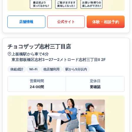
体験・相談予約
店舗情報
公式サイト
チョコザップ志村三丁目店
上板橋駅から車で4分
東京都板橋区志村3ー27ー2メトロード志村三丁目II 2F
体組成計
Wi-Fi
他店舗利用
駅から5分以内
営業時間
定休日
24:00間
要確認