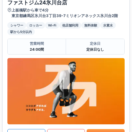
ファストジム24氷川台店
上板橋駅から車で4分
東京都練馬区氷川台3丁目39-7ミリオンアネックス氷川台2階
シャワー
ロッカー
Wi-Fi
他店舗利用
無料体験
水素水
駅から5分以内
営業時間
定休日
24:00間
定休日なし