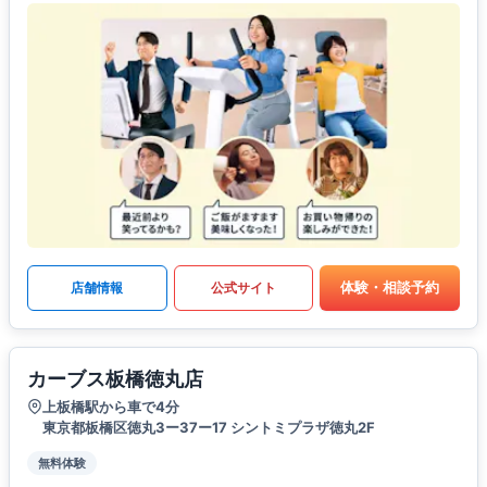
体験・相談予約
店舗情報
公式サイト
カーブス板橋徳丸店
上板橋駅から車で4分
東京都板橋区徳丸3ー37ー17 シントミプラザ徳丸2F
無料体験