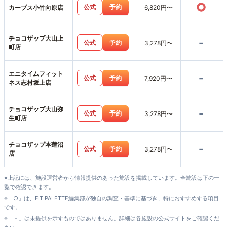
○
公式
予約
カーブス小竹向原店
6,820円〜
チョコザップ大山上
-
公式
予約
3,278円〜
町店
エニタイムフィット
-
公式
予約
7,920円〜
ネス志村坂上店
チョコザップ大山弥
-
公式
予約
3,278円〜
生町店
チョコザップ本蓮沼
-
公式
予約
3,278円〜
店
※上記には、施設運営者から情報提供のあった施設を掲載しています。全施設は下の一
覧で確認できます。
※「○」は、FIT PALETTE編集部が独自の調査・基準に基づき、特におすすめする項目
です。
※「－」は未提供を示すものではありません。詳細は各施設の公式サイトをご確認くだ