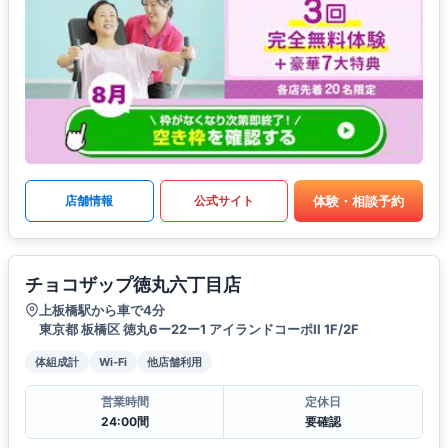
体験・相談予約
店舗情報
公式サイト
チョコザップ徳丸六丁目店
上板橋駅から車で4分
東京都 板橋区 徳丸6ー22ー1 アイランドコーポII 1F/2F
体組成計
Wi-Fi
他店舗利用
営業時間
定休日
24:00間
要確認