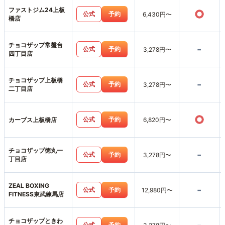
ファストジム24上板
○
公式
予約
6,430円〜
橋店
チョコザップ常盤台
-
公式
予約
3,278円〜
四丁目店
チョコザップ上板橋
-
公式
予約
3,278円〜
二丁目店
○
公式
予約
カーブス上板橋店
6,820円〜
チョコザップ徳丸一
-
公式
予約
3,278円〜
丁目店
ZEAL BOXING
-
公式
予約
12,980円〜
FITNESS東武練馬店
チョコザップときわ
公式
予約