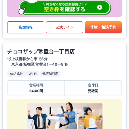
体験・相談予約
店舗情報
公式サイト
チョコザップ常盤台一丁目店
上板橋駅から車で3分
東京都 板橋区 常盤台1ー40ー8 1F
体組成計
Wi-Fi
他店舗利用
営業時間
定休日
24:00間
要確認