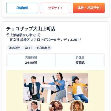
体験・相談予約
店舗情報
公式サイト
チョコザップ大山上町店
上板橋駅から車で5分
東京都 板橋区 大谷口上町29ー6 ランディエ29 1F
体組成計
Wi-Fi
他店舗利用
営業時間
定休日
24:00間
要確認