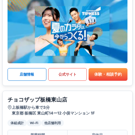
体験・相談予約
店舗情報
公式サイト
チョコザップ板橋東山店
上板橋駅から車で3分
東京都 板橋区 東山町14ー12 小俣マンション 1F
体組成計
Wi-Fi
他店舗利用
営業時間
定休日