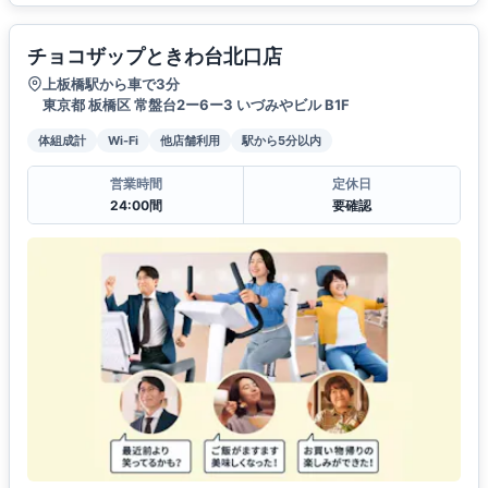
チョコザップときわ台北口店
上板橋駅から車で3分
東京都 板橋区 常盤台2ー6ー3 いづみやビル B1F
体組成計
Wi-Fi
他店舗利用
駅から5分以内
営業時間
定休日
24:00間
要確認