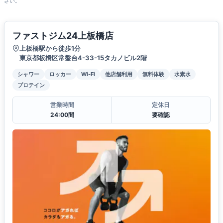
さい。
ファストジム24上板橋店
上板橋駅から徒歩1分
東京都板橋区常盤台4-33-15タカノビル2階
シャワー
ロッカー
Wi-Fi
他店舗利用
無料体験
水素水
プロテイン
営業時間
定休日
24:00間
要確認