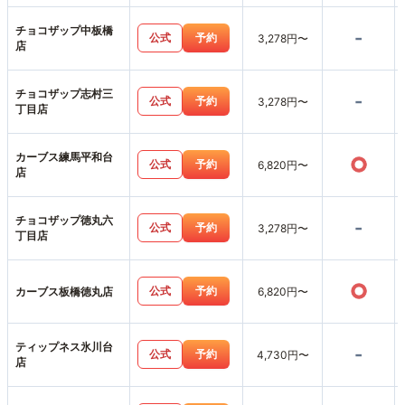
チョコザップ中板橋
-
公式
予約
3,278円〜
店
チョコザップ志村三
-
公式
予約
3,278円〜
丁目店
カーブス練馬平和台
○
公式
予約
6,820円〜
店
チョコザップ徳丸六
-
公式
予約
3,278円〜
丁目店
○
公式
予約
カーブス板橋徳丸店
6,820円〜
ティップネス氷川台
-
公式
予約
4,730円〜
店