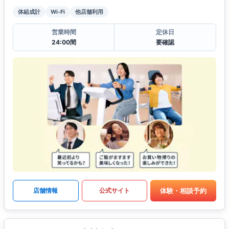
体組成計
Wi-Fi
他店舗利用
営業時間
定休日
24:00間
要確認
体験・相談予約
店舗情報
公式サイト