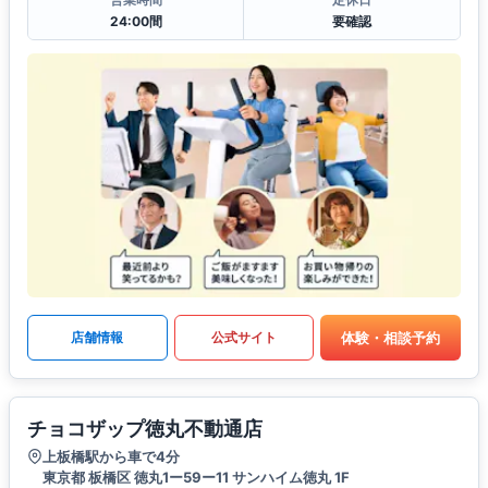
24:00間
要確認
体験・相談予約
店舗情報
公式サイト
チョコザップ徳丸不動通店
上板橋駅から車で4分
東京都 板橋区 徳丸1ー59ー11 サンハイム徳丸 1F