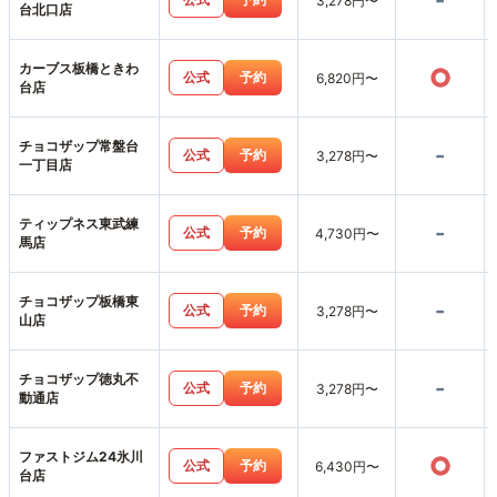
-
3,278円〜
台北口店
カーブス板橋ときわ
○
公式
予約
6,820円〜
台店
チョコザップ常盤台
-
公式
予約
3,278円〜
一丁目店
ティップネス東武練
-
公式
予約
4,730円〜
馬店
チョコザップ板橋東
-
公式
予約
3,278円〜
山店
チョコザップ徳丸不
-
公式
予約
3,278円〜
動通店
ファストジム24氷川
○
公式
予約
6,430円〜
台店