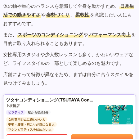
体の軸や重心のバランスを意識して全身を動かすため、
日常生
活での動きやすさ
や
姿勢づくり
、
柔軟性
を意識したい人にも
おすすめです。
また、
スポーツのコンディショニング
や
パフォーマンス向上
を
目的に取り入れられることもあります。
女性専用スタジオや少人数レッスンも多く、かわいいウェアな
ど、ライフスタイルの一部として楽しめるのも魅力です。
店舗によって特徴が異なるため、まずは自分に合うスタイルを
見つけてみましょう。
ツタヤコンディショニング(TSUTAYA Conditioning)PILATES
上板橋店
ピラティス
駅から徒歩2分
女性専用ジムに通いたい人
姿勢・腰痛・肩こりが気になる人
マシンピラティスを始めたい人