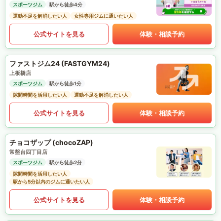
スポーツジム
駅から徒歩4分
運動不足を解消したい人
女性専用ジムに通いたい人
公式サイトを見る
体験・相談予約
ファストジム24 (FASTGYM24)
上板橋店
スポーツジム
駅から徒歩1分
隙間時間を活用したい人
運動不足を解消したい人
公式サイトを見る
体験・相談予約
チョコザップ (chocoZAP)
常盤台四丁目店
スポーツジム
駅から徒歩2分
隙間時間を活用したい人
駅から5分以内のジムに通いたい人
公式サイトを見る
体験・相談予約