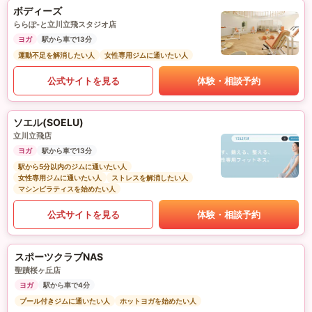
ボディーズ
ららぽ-と立川立飛スタジオ店
ヨガ
駅から車で13分
運動不足を解消したい人
女性専用ジムに通いたい人
公式サイトを見る
体験・相談予約
ソエル(SOELU)
立川立飛店
ヨガ
駅から車で13分
駅から5分以内のジムに通いたい人
女性専用ジムに通いたい人
ストレスを解消したい人
マシンピラティスを始めたい人
公式サイトを見る
体験・相談予約
スポーツクラブNAS
聖蹟桜ヶ丘店
ヨガ
駅から車で4分
プール付きジムに通いたい人
ホットヨガを始めたい人