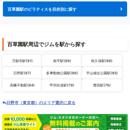
百草園駅のピラティスを目的別に探す
百草園駅周辺でジムを駅から探す
万願寺駅(91)
南平駅(89)
程久保駅(88)
日野駅(87)
多摩動物公園駅(86)
平山城址公園駅(85)
高幡不動駅(84)
甲州街道駅(79)
豊田駅(76)
日野市（東京都）のエリア選択に戻る