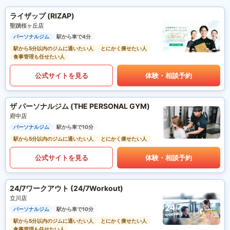
ライザップ (RIZAP)
聖蹟桜ヶ丘店
パーソナルジム
駅から車で4分
駅から5分以内のジムに通いたい人
とにかく痩せたい人
食事管理も任せたい人
公式サイトを見る
体験・相談予約
ザ パーソナルジム (THE PERSONAL GYM)
府中店
パーソナルジム
駅から車で10分
駅から5分以内のジムに通いたい人
とにかく痩せたい人
公式サイトを見る
体験・相談予約
24/7ワークアウト (24/7Workout)
立川店
パーソナルジム
駅から車で10分
駅から5分以内のジムに通いたい人
とにかく痩せたい人
食事管理も任せたい人