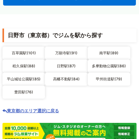
日野市（東京都）でジムを駅から探す
百草園駅(101)
万願寺駅(91)
南平駅(89)
程久保駅(88)
日野駅(87)
多摩動物公園駅(86)
平山城址公園駅(85)
高幡不動駅(84)
甲州街道駅(79)
豊田駅(76)
東京都のエリア選択に戻る