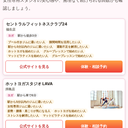
女性専用スタジオの安心感や、無理なく続けられる回数かも確
認しましょう。
セントラルフィットネスクラブ24
福生店
ヨガ
駅から徒歩3分
プール付きジムに通いたい人
隙間時間を活用したい人
駅から5分以内のジムに通いたい人
運動不足を解消したい人
ホットヨガを始めたい人
グループレッスンで始めたい人
マットピラティスを始めたい人
グループレッスンで始めたい人
公式サイトを見る
体験・相談予約
ホットヨガスタジオ LAVA
拝島店
ヨガ
駅から車で6分
駅から5分以内のジムに通いたい人
女性専用ジムに通いたい人
姿勢・腰痛・肩こりが気になる人
ホットヨガを始めたい人
ストレスを解消したい人
マットピラティスを始めたい人
公式サイトを見る
体験・相談予約