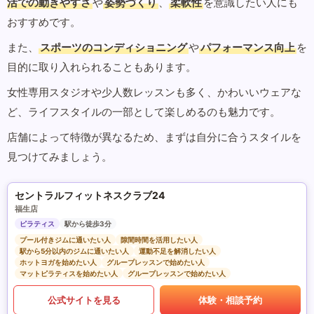
活での動きやすさ
や
姿勢づくり
、
柔軟性
を意識したい人にも
おすすめです。
また、
スポーツのコンディショニング
や
パフォーマンス向上
を
目的に取り入れられることもあります。
女性専用スタジオや少人数レッスンも多く、かわいいウェアな
ど、ライフスタイルの一部として楽しめるのも魅力です。
店舗によって特徴が異なるため、まずは自分に合うスタイルを
見つけてみましょう。
セントラルフィットネスクラブ24
福生店
ピラティス
駅から徒歩3分
プール付きジムに通いたい人
隙間時間を活用したい人
駅から5分以内のジムに通いたい人
運動不足を解消したい人
ホットヨガを始めたい人
グループレッスンで始めたい人
マットピラティスを始めたい人
グループレッスンで始めたい人
公式サイトを見る
体験・相談予約