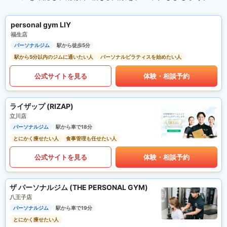
personal gym LIY
福生店
パーソナルジム
駅から徒歩5分
駅から5分以内のジムに通いたい人
パーソナルピラティスを始めたい人
公式サイトを見る
体験・相談予約
ライザップ (RIZAP)
立川店
パーソナルジム
駅から車で18分
とにかく痩せたい人
食事管理も任せたい人
公式サイトを見る
体験・相談予約
ザ パーソナルジム (THE PERSONAL GYM)
八王子店
パーソナルジム
駅から車で19分
とにかく痩せたい人