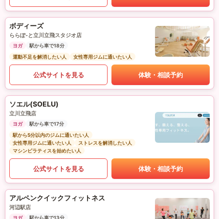
ボディーズ
ららぽ-と立川立飛スタジオ店
ヨガ
駅から車で18分
運動不足を解消したい人
女性専用ジムに通いたい人
公式サイトを見る
体験・相談予約
ソエル(SOELU)
立川立飛店
ヨガ
駅から車で17分
駅から5分以内のジムに通いたい人
女性専用ジムに通いたい人
ストレスを解消したい人
マシンピラティスを始めたい人
公式サイトを見る
体験・相談予約
アルペンクイックフィットネス
河辺駅店
ヨガ
駅から車で13分