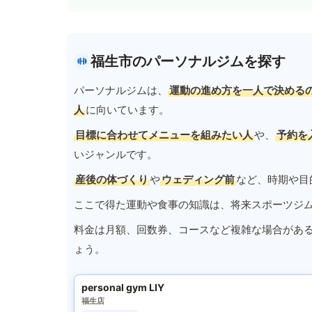
福生市のパーソナルジムを探す
パーソナルジムは、
運動の進め方を一人で決める
人
に向いています。
目標に合わせてメニューを組みたい人
や、
予約を
いジャンルです。
産後の体づくり
や
ウェディング前
など、時期や目
ここで得た運動や食事の知識は、将来スポーツジ
料金は月額、回数券、コースなど複雑な場合があ
ょう。
personal gym LIY
福生店