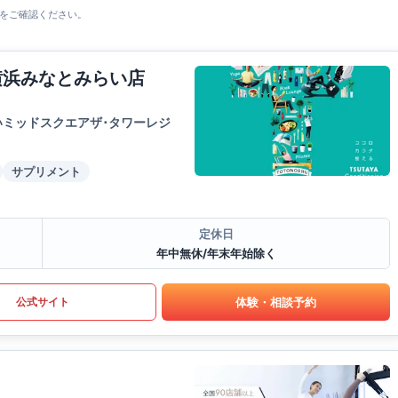
をご確認ください。
S横浜みなとみらい店
いミッドスクエアザ･タワーレジ
サプリメント
定休日
年中無休/年末年始除く
体験・相談予約
公式サイト