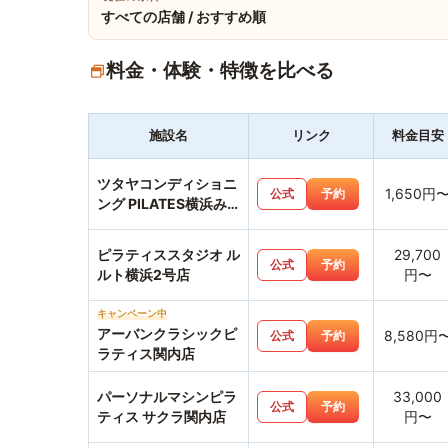
すべての店舗 / おすすめ順
料金・体験・特徴を比べる
施設名
リンク
料金目安
ツタヤコンディショニ
1,650円
公式
予約
ング PILATES横浜み
なとみらい店
ピラティススタジオ ル
29,700
公式
予約
ルト横浜2号店
円〜
キャンペーン中
アーバンクラシックピ
8,580円
公式
予約
ラティス関内店
パーソナルマシンピラ
33,000
公式
予約
ティス サクラ関内店
円〜