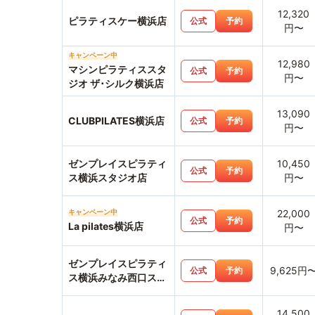
12,320
ピラティスケー横浜店
公式
予約
円〜
キャンペーン中
12,980
マシンピラティススタ
公式
予約
円〜
ジオ ザ･シルク横浜店
13,090
CLUBPILATES横浜店
公式
予約
円〜
ゼンプレイスピラティ
10,450
公式
予約
ス横浜スタジオ店
円〜
キャンペーン中
22,000
公式
予約
La pilates横浜店
円〜
ゼンプレイスピラティ
9,625円
公式
予約
ス横浜みなみ西口スタ
ジオ店
14,500