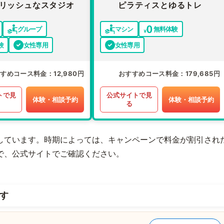
リッシュなスタジオ
ピラティスとゆるトレ
グループ
マシン
無料体験
験
女性専用
女性専用
すすめコース料金
12,980円
おすすめコース料金
179,685円
トで見
公式サイトで見
体験・相談予約
体験・相談予約
る
しています。時期によっては、キャンペーンで料金が割引され
で、公式サイトでご確認ください。
す