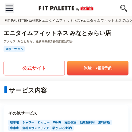
FIT PALETTE
系列店
エニタイムフィットネス
エニタイムフィットネス みな
エニタイムフィットネス みなとみらい店
アクセス:
みなとみらい線新高島駅3番出口徒歩2分
スポーツジム
公式サイト
体験・相談予約
サービス内容
その他サービス
駐車場
シャワー
ロッカー
Wi-Fi
完全個室
他店舗利用
無料体験
水素水
無料カウンセリング
駅から5分以内