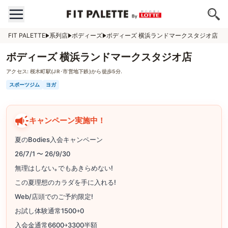
FIT PALETTE
系列店
ボディーズ
ボディーズ 横浜ランドマークスタジオ店
ボディーズ 横浜ランドマークスタジオ店
アクセス:
桜木町駅(JR･市営地下鉄)から徒歩5分.
スポーツジム
ヨガ
キャンペーン実施中！
夏のBodies入会キャンペーン
26/7/1 〜 26/9/30
無理はしない｡でもあきらめない!
この夏理想のカラダを手に入れる!
Web/店頭でのご予約限定!
お試し体験通常1500￫0
入会金通常6600￫3300半額