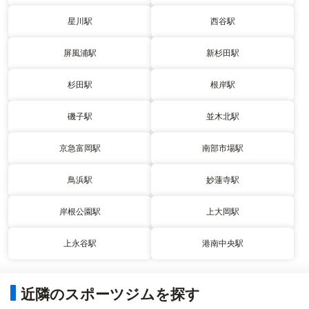
星川駅
西谷駅
屏風浦駅
新杉田駅
杉田駅
根岸駅
磯子駅
並木北駅
京急富岡駅
南部市場駅
鳥浜駅
妙蓮寺駅
岸根公園駅
上大岡駅
上永谷駅
港南中央駅
近隣のスポーツジムを探す