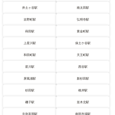
井土ヶ谷駅
南太田駅
吉野町駅
弘明寺駅
蒔田駅
黄金町駅
上星川駅
保土ケ谷駅
和田町駅
天王町駅
星川駅
西谷駅
屏風浦駅
新杉田駅
杉田駅
根岸駅
磯子駅
並木北駅
京急富岡駅
南部市場駅