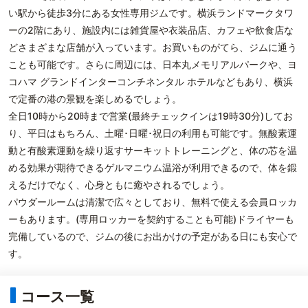
い駅から徒歩3分にある女性専用ジムです。横浜ランドマークタワ
ーの2階にあり、施設内には雑貨屋や衣装品店、カフェや飲食店な
どさまざまな店舗が入っています。お買いものがてら、ジムに通う
ことも可能です。さらに周辺には、日本丸メモリアルパークや、ヨ
コハマ グランドインターコンチネンタル ホテルなどもあり、横浜
で定番の港の景観を楽しめるでしょう。
全日10時から20時まで営業(最終チェックインは19時30分)してお
り、平日はもちろん、土曜･日曜･祝日の利用も可能です。無酸素運
動と有酸素運動を繰り返すサーキットトレーニングと、体の芯を温
める効果が期待できるゲルマニウム温浴が利用できるので、体を鍛
えるだけでなく、心身ともに癒やされるでしょう。
パウダールームは清潔で広々としており、無料で使える会員ロッカ
ーもあります。(専用ロッカーを契約することも可能)ドライヤーも
完備しているので、ジムの後にお出かけの予定がある日にも安心で
す。
コース一覧