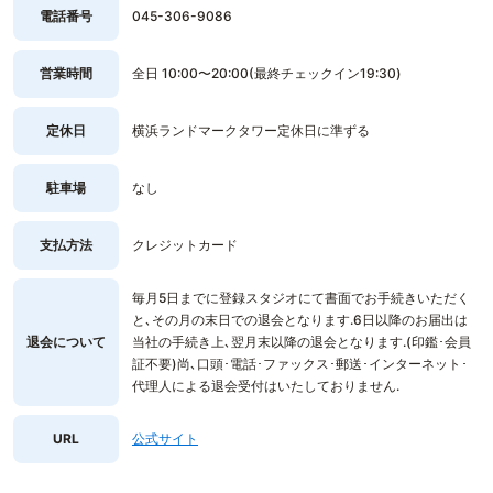
電話番号
045-306-9086
営業時間
全日 10:00〜20:00(最終チェックイン19:30)
定休日
横浜ランドマークタワー定休日に準ずる
駐車場
なし
支払方法
クレジットカード
毎月5日までに登録スタジオにて書面でお手続きいただく
と､その月の末日での退会となります.6日以降のお届出は
退会について
当社の手続き上､翌月末以降の退会となります.(印鑑･会員
証不要)尚､口頭･電話･ファックス･郵送･インターネット･
代理人による退会受付はいたしておりません.
URL
公式サイト